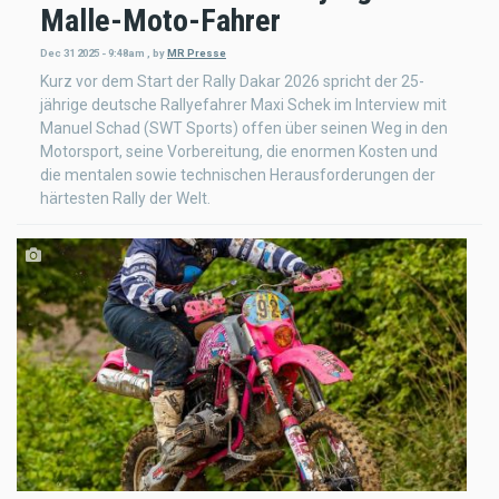
Malle-Moto-Fahrer
Dec 31 2025 - 9:48am
,
by
MR Presse
Kurz vor dem Start der Rally Dakar 2026 spricht der 25-
jährige deutsche Rallyefahrer Maxi Schek im Interview mit
Manuel Schad (SWT Sports) offen über seinen Weg in den
Motorsport, seine Vorbereitung, die enormen Kosten und
die mentalen sowie technischen Herausforderungen der
härtesten Rally der Welt.