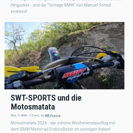
Hingucker - und die "Vintage BMW" von Manuel Schad
sowieso!
SWT-SPORTS und die
Motosmatata
May 11 2024 - 7:51am
,
by
MR Presse
Motosmatata 2024 - der schöne Wochenendausflug mit
dem BMW Motorrad EnduroBoxer im sonnigen Italien!