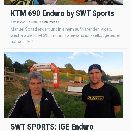
KTM 690 Enduro by SWT Sports
Nov 16 2021 - 7:28pm
,
by
MR Presse
Manuel Schad erklärt uns in einem aufklärenden Video,
weshalb die KTM 690 Enduro so leiwand ist - selbst getestet
auf der TET!
SWT SPORTS: IGE Enduro