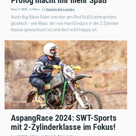
Prolog macht mir mehr Spaß
May 31 2025 - 4:49pm
,
by
Daniele Alessandro
Auch Big Bikes Rider werden am Red Bull Erzbergrodeo
glücklich - wie Maxi, der von Hard Enduro in die 2 Zylinder
Klasse gewechselt ist und dort echt happy ist.
AspangRace 2024: SWT-Sports
mit 2-Zylinderklasse im Fokus!