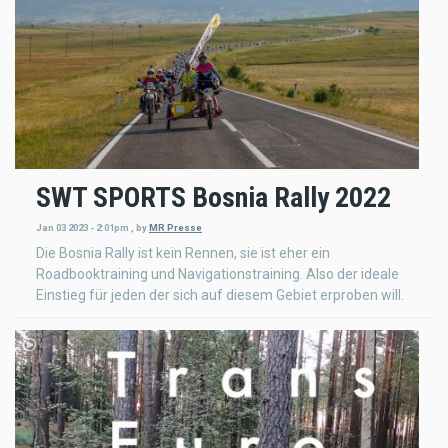
SWT SPORTS Bosnia Rally 2022
Jan 03 2023 - 2:01pm
,
by
MR Presse
Die Bosnia Rally ist kein Rennen, sie ist eher ein
Roadbooktraining und Navigationstraining. Also der ideale
Einstieg für jeden der sich auf diesem Gebiet erproben will.