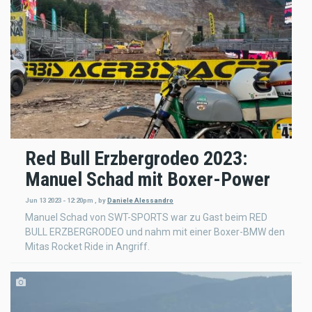
Red Bull Erzbergrodeo 2023:
Manuel Schad mit Boxer-Power
Jun 13 2023 - 12:20pm
,
by
Daniele Alessandro
Manuel Schad von SWT-SPORTS war zu Gast beim RED
BULL ERZBERGRODEO und nahm mit einer Boxer-BMW den
Mitas Rocket Ride in Angriff.