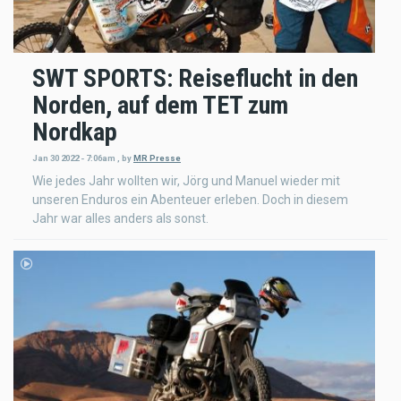
SWT SPORTS: Reiseflucht in den
Norden, auf dem TET zum
Nordkap
Jan 30 2022 - 7:06am
,
by
MR Presse
Wie jedes Jahr wollten wir, Jörg und Manuel wieder mit
unseren Enduros ein Abenteuer erleben. Doch in diesem
Jahr war alles anders als sonst.