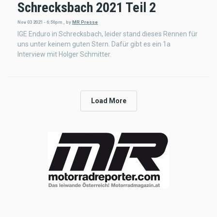
Schrecksbach 2021 Teil 2
Nov 03 2021 - 6:56pm
,
by
MR Presse
IGE Enduro in Schrecksbach, leider stand dieses Rennen für
uns unter keinem guten Stern. Dafür gibt es ein 1a
Interview mit Holger Schmitter.
Load More