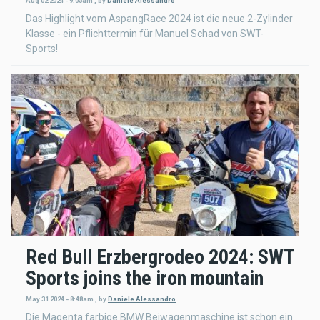
Aug 02 2024 - 9:05am
,
by
Daniele Alessandro
Das Highlight vom AspangRace 2024 ist die neue 2-Zylinder
Klasse - ein Pflichttermin für Manuel Schad von SWT-
Sports!
Red Bull Erzbergrodeo 2024: SWT
Sports joins the iron mountain
May 31 2024 - 8:48am
,
by
Daniele Alessandro
Die Magenta farbige BMW Beiwagenmaschine ist schon ein