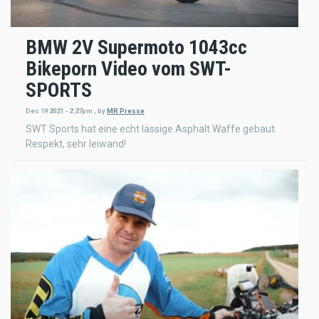
BMW 2V Supermoto 1043cc
Bikeporn Video vom SWT-
SPORTS
Dec 19 2021 - 2:27pm
,
by
MR Presse
SWT Sports hat eine echt lässige Asphalt Waffe gebaut.
Respekt, sehr leiwand!