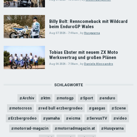
Billy Bolt: Renncomeback mit Wildcard
beim EnduroGP Wales
Aug 07 2026 - 7:49am
,
by
Husqvarna
Tobias Ebster mit neuem ZX Moto
Werksvertrag und großen Plänen
Aug 06 2026 - 7:58am
,
by
Daniele Alessandro
SCHLAGWORTE
Archiv
ktm
motogp
Sport
enduro
motocross
red bull erzbergrodeo
gasgas
Szene
Erzbergrodeo
yamaha
eicma
ServusTV
video
motorrad-magazin
motorradmagazin.at
Husqvarna