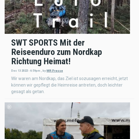
SWT SPORTS Mit der
Reiseenduro zum Nordkap
Richtung Heimat!
Dec 13 2022 - 6:59pm
,
by
MR Presse
Wir waren am Nordkap, das Ziel ist sozusagen erreicht, jetzt
können wir gepflegt die Heimreise antreten, doch leichter
gesagt als getan.