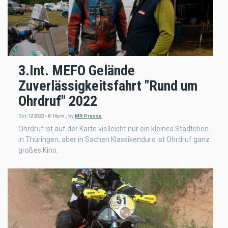
3.Int. MEFO Gelände
Zuverlässigkeitsfahrt "Rund um
Ohrdruf" 2022
Oct 12 2022 - 8:14pm
,
by
MR Presse
Ohrdruf ist auf der Karte vielleicht nur ein kleines Städtchen
in Thüringen, aber in Sachen Klassikenduro ist Ohrdruf ganz
großes Kino.