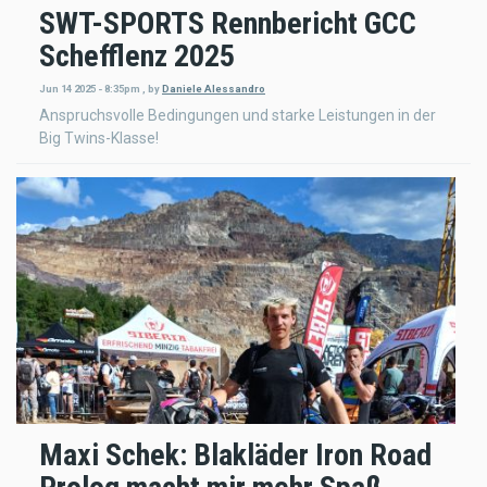
SWT-SPORTS Rennbericht GCC
Schefflenz 2025
Jun 14 2025 - 8:35pm
,
by
Daniele Alessandro
Anspruchsvolle Bedingungen und starke Leistungen in der
Big Twins-Klasse!
Maxi Schek: Blakläder Iron Road