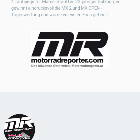
4 Laufsiege für Marcel Stauffer. 22-jähriger Salzburger
gewinnt eindrucksvoll die MX 2 und MX OPEN -
Tageswertung und wurde vor vielen Fans gefeiert.