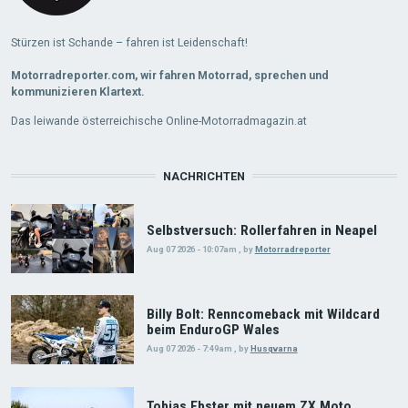
Stürzen ist Schande – fahren ist Leidenschaft!
Motorradreporter.com, wir fahren Motorrad, sprechen und
kommunizieren Klartext.
Das leiwande österreichische Online-Motorradmagazin.at
NACHRICHTEN
Selbstversuch: Rollerfahren in Neapel
Aug 07 2026 - 10:07am
,
by
Motorradreporter
Billy Bolt: Renncomeback mit Wildcard
beim EnduroGP Wales
Aug 07 2026 - 7:49am
,
by
Husqvarna
Tobias Ebster mit neuem ZX Moto