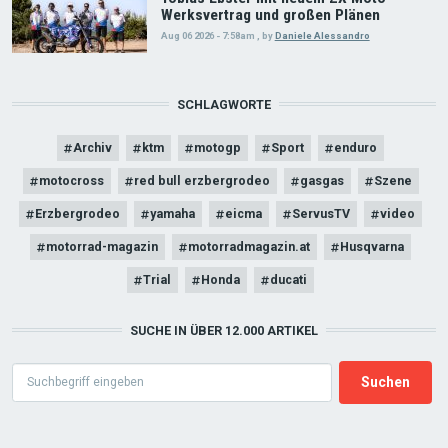
Werksvertrag und großen Plänen
Aug 06 2026 - 7:58am
,
by
Daniele Alessandro
SCHLAGWORTE
Archiv
ktm
motogp
Sport
enduro
motocross
red bull erzbergrodeo
gasgas
Szene
Erzbergrodeo
yamaha
eicma
ServusTV
video
motorrad-magazin
motorradmagazin.at
Husqvarna
Trial
Honda
ducati
SUCHE IN ÜBER 12.000 ARTIKEL
Search