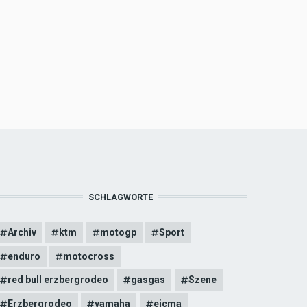
SCHLAGWORTE
Archiv
ktm
motogp
Sport
enduro
motocross
red bull erzbergrodeo
gasgas
Szene
Erzbergrodeo
yamaha
eicma