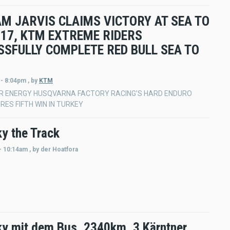
M JARVIS CLAIMS VICTORY AT SEA TO
017, KTM EXTREME RIDERS
SSFULLY COMPLETE RED BULL SEA TO
 - 8:04pm
,
by
KTM
R ENERGY HUSQVARNA FACTORY RACING’S HARD ENDURO
RES FIFTH WIN IN TURKEY
y the Track
- 10:14am
,
by
der Hoatfora
y mit dem Bus, 2340km, 3 Kärntner,