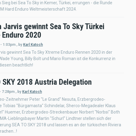
Sieg bei Sea To Sky in Kemer, Türkei, errungen - die Runde
FIM Hard Enduro Weltmeisterschaft 2024.
 Jarvis gewinnt Sea To Sky Türkei
 Enduro 2020
 - 1:03pm
,
by
Karl Katoch
vis gewinnt Sea To Sky Xtreme Enduro Rennen 2020 in der
 Wade Young, Billy Bolt und Mario Roman ist die Konkurrenz in
diesen beachtlich!
 SKY 2018 Austria Delegation
- 7:28pm
,
by
Karl Katoch
eo-Zeitnehmer Peter "Le Grand" Nesuta, Erzbergrodeo-
e Tobias "Bürgamasta" Schindelar, Sherco-Megadealer Klaus
rl" Huemer, Erzbergrodeo-Streckenbauer Norbert "Norbsi" Both
A-Lieblingsbayer Martin "Schurl" Lindtner stellen sich der
erung SEA TO SKY 2018 und lassen es an der türkischen Riviera
rachen...!