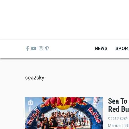
Skip
to
main
content
NEWS
SPOR
sea2sky
Sea To 
Red Bu
Oct 13 2024 
Manuel Lett