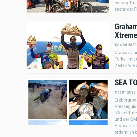
erkämpften 
sechs der 
Graham
Xtreme
Sep 26 2020
Graham Jar
Türkei, mit
Zeiten wie 
SEA TO
Oct 01 2018 
Erzbergrod
Presseguid
"Onkel Tüte
und der OMM
Herausford
ordentlich k