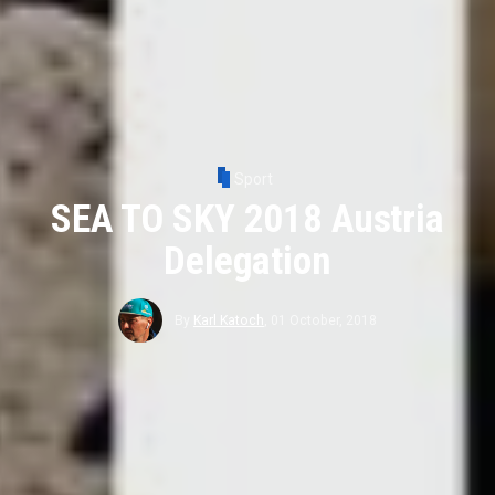
Sport
SEA TO SKY 2018 Austria
Delegation
By
Karl Katoch
,
01 October, 2018