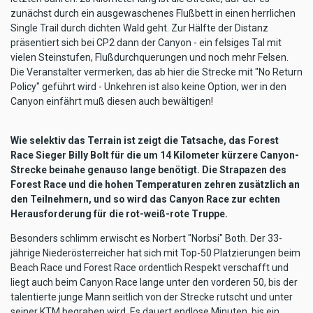
zunächst durch ein ausgewaschenes Flußbett in einen herrlichen
Single Trail durch dichten Wald geht. Zur Hälfte der Distanz
präsentiert sich bei CP2 dann der Canyon - ein felsiges Tal mit
vielen Steinstufen, Flußdurchquerungen und noch mehr Felsen.
Die Veranstalter vermerken, das ab hier die Strecke mit "No Return
Policy" geführt wird - Unkehren ist also keine Option, wer in den
Canyon einfährt muß diesen auch bewältigen!
Wie selektiv das Terrain ist zeigt die Tatsache, das Forest
Race Sieger Billy Bolt für die um 14 Kilometer kürzere Canyon-
Strecke beinahe genauso lange benötigt. Die Strapazen des
Forest Race und die hohen Temperaturen zehren zusätzlich an
den Teilnehmern, und so wird das Canyon Race zur echten
Herausforderung für die rot-weiß-rote Truppe.
Besonders schlimm erwischt es Norbert "Norbsi" Both. Der 33-
jährige Niederösterreicher hat sich mit Top-50 Platzierungen beim
Beach Race und Forest Race ordentlich Respekt verschafft und
liegt auch beim Canyon Race lange unter den vorderen 50, bis der
talentierte junge Mann seitlich von der Strecke rutscht und unter
seiner KTM begraben wird. Es dauert endlose Minuten, bis ein