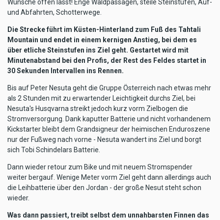
Wünsche offen lässt! Enge Waldpassagen, steile Steinstufen, Auf-
und Abfahrten, Schotterwege.
Die Strecke führt im Küsten-Hinterland zum Fuß des Tahtali
Mountain und endet in einem kernigen Anstieg, bei dem es
über etliche Steinstufen ins Ziel geht. Gestartet wird mit
Minutenabstand bei den Profis, der Rest des Feldes startet in
30 Sekunden Intervallen ins Rennen.
Bis auf Peter Nesuta geht die Gruppe Österreich nach etwas mehr
als 2 Stunden mit zu erwartender Leichtigkeit durchs Ziel, bei
Nesuta's Husqvarna streikt jedoch kurz vorm Zielbogen die
Stromversorgung. Dank kaputter Batterie und nicht vorhandenem
Kickstarter bleibt dem Grandsigneur der heimischen Enduroszene
nur der Fußweg nach vorne - Nesuta wandert ins Ziel und borgt
sich Tobi Schindelars Batterie.
Dann wieder retour zum Bike und mit neuem Stromspender
weiter bergauf. Wenige Meter vorm Ziel geht dann allerdings auch
die Leihbatterie über den Jordan - der große Nesut steht schon
wieder.
Was dann passiert, treibt selbst dem unnahbarsten Finnen das