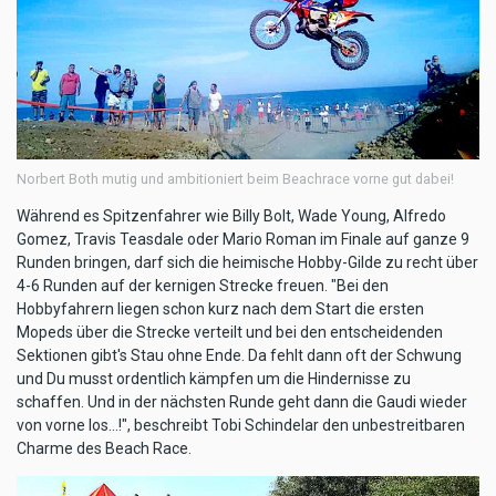
Norbert Both mutig und ambitioniert beim Beachrace vorne gut dabei!
Während es Spitzenfahrer wie Billy Bolt, Wade Young, Alfredo
Gomez, Travis Teasdale oder Mario Roman im Finale auf ganze 9
Runden bringen, darf sich die heimische Hobby-Gilde zu recht über
4-6 Runden auf der kernigen Strecke freuen. "Bei den
Hobbyfahrern liegen schon kurz nach dem Start die ersten
Mopeds über die Strecke verteilt und bei den entscheidenden
Sektionen gibt's Stau ohne Ende. Da fehlt dann oft der Schwung
und Du musst ordentlich kämpfen um die Hindernisse zu
schaffen. Und in der nächsten Runde geht dann die Gaudi wieder
von vorne los...!", beschreibt Tobi Schindelar den unbestreitbaren
Charme des Beach Race.