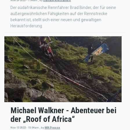
Nov 29 2023 - 7:04am
,
by
Daniele Alessandro
Der südafrikanische Rennfahrer Brad Binder, der für seine
außergewöhnlichen Fähigkeiten auf der Rennstrecke
bekannt ist, stellt sich einer neuen und gewaltigen
Herausforderung.
Michael Walkner - Abenteuer bei
der „Roof of Africa“
Nov 13 2022 - 10:04am
,
by
MR Presse