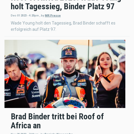
holt Tagessieg, Binder Platz 97
Dec 01 2023 - 4:20pm
,
by
MR Presse
Wade Young holt den Tagessieg, Brad Binder schafft es
erfolgreich auf Platz 97.
Brad Binder tritt bei Roof of
Africa an