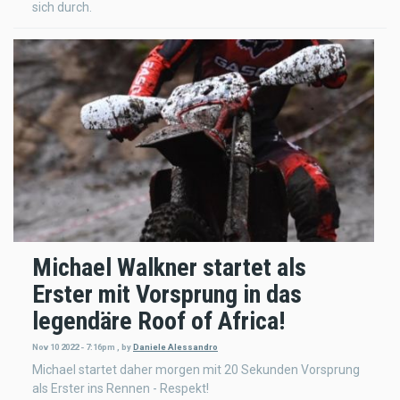
sich durch.
Michael Walkner startet als
Erster mit Vorsprung in das
legendäre Roof of Africa!
Nov 10 2022 - 7:16pm
,
by
Daniele Alessandro
Michael startet daher morgen mit 20 Sekunden Vorsprung
als Erster ins Rennen - Respekt!