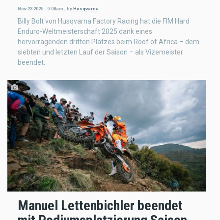
Nov 23 2025 - 9:08am
,
by
Husqvarna
Billy Bolt von Husqvarna Factory Racing hat die FIM Hard
Enduro-Weltmeisterschaft 2025 dank eines
hervorragenden dritten Platzes beim Roof of Africa – dem
siebten und letzten Lauf der Saison – als Vizemeister
beendet.
Manuel Lettenbichler beendet