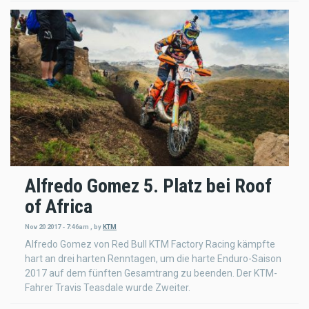
Alfredo Gomez 5. Platz bei Roof
of Africa
Nov 20 2017 - 7:46am
,
by
KTM
Alfredo Gomez von Red Bull KTM Factory Racing kämpfte
hart an drei harten Renntagen, um die harte Enduro-Saison
2017 auf dem fünften Gesamtrang zu beenden. Der KTM-
Fahrer Travis Teasdale wurde Zweiter.