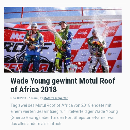
Wade Young gewinnt Motul Roof
of Africa 2018
Dec 10 2018 - 7:53am
,
by
Motorradreporter
Tag zwei des Motul Roof of Africa von 2018 endete mit
einem vierten Gesamtsieg für Titelverteidiger Wade Young
(Sherco Racing), aber für den Port Shepstone-Fahrer war
das alles andere als einfach.