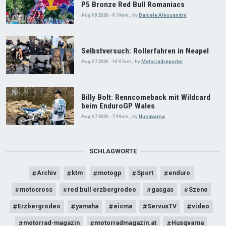
P5 Bronze Red Bull Romaniacs
Aug 08 2026 - 9:19am
,
by
Daniele Alessandro
Selbstversuch: Rollerfahren in Neapel
Aug 07 2026 - 10:07am
,
by
Motorradreporter
Billy Bolt: Renncomeback mit Wildcard
beim EnduroGP Wales
Aug 07 2026 - 7:49am
,
by
Husqvarna
SCHLAGWORTE
Archiv
ktm
motogp
Sport
enduro
motocross
red bull erzbergrodeo
gasgas
Szene
Erzbergrodeo
yamaha
eicma
ServusTV
video
motorrad-magazin
motorradmagazin.at
Husqvarna