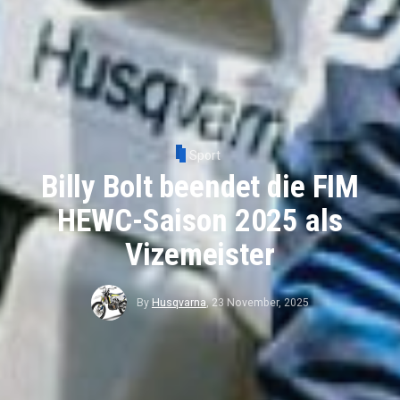
Sport
Billy Bolt beendet die FIM
HEWC-Saison 2025 als
Vizemeister
By
Husqvarna
,
23 November, 2025