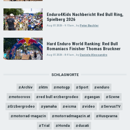
Enduro4Kids Nachbericht Red Bull Ring,
Spielberg 2026
Aug 05 2026 - 9:15am
,
by
Peter Bachler
Hard Enduro World Ranking: Red Bull
Romaniacs Finisher Thomas Bruckner
Aug 05 2026 - 8:41am
,
by
Daniele Alessandro
SCHLAGWORTE
Archiv
ktm
motogp
Sport
enduro
motocross
red bull erzbergrodeo
gasgas
Szene
Erzbergrodeo
yamaha
eicma
video
ServusTV
motorrad-magazin
motorradmagazin.at
Husqvarna
Trial
Honda
ducati