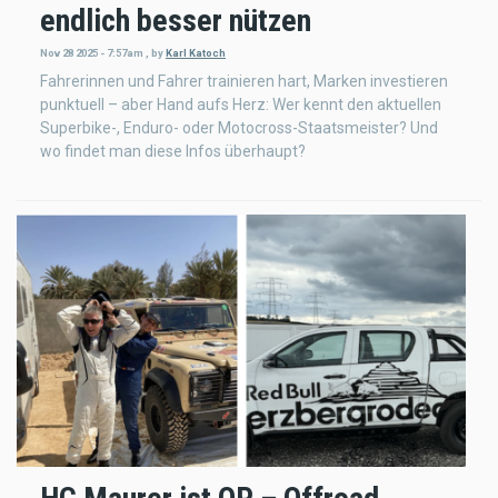
endlich besser nützen
Nov 28 2025 - 7:57am
,
by
Karl Katoch
Fahrerinnen und Fahrer trainieren hart, Marken investieren
punktuell – aber Hand aufs Herz: Wer kennt den aktuellen
Superbike-, Enduro- oder Motocross-Staatsmeister? Und
wo findet man diese Infos überhaupt?