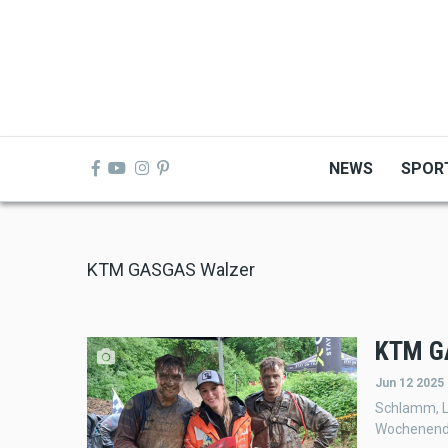
Skip
to
main
content
NEWS
SPOR
KTM GASGAS Walzer
KTM GA
Jun 12 2025
Schlamm, Le
Wochenende