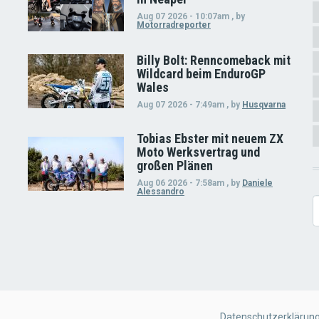
Aug 07 2026 - 10:07am
,
by
Motorradreporter
Billy Bolt: Renncomeback mit
Wildcard beim EnduroGP
Wales
Aug 07 2026 - 7:49am
,
by
Husqvarna
Tobias Ebster mit neuem ZX
Moto Werksvertrag und
großen Plänen
Aug 06 2026 - 7:58am
,
by
Daniele
Alessandro
S
FOOTER
Datenschutzerklärun