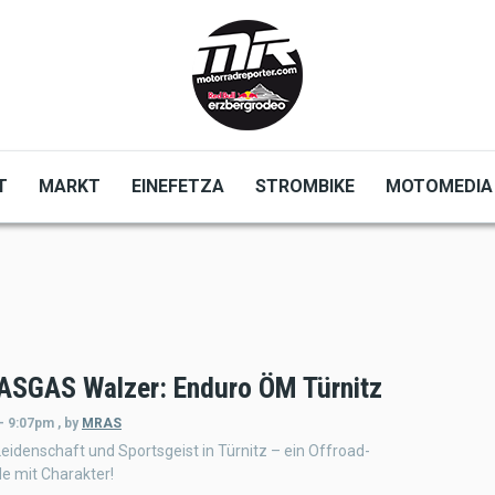
T
MARKT
EINEFETZA
STROMBIKE
MOTOMEDIA
SGAS Walzer: Enduro ÖM Türnitz
 - 9:07pm
,
by
MRAS
idenschaft und Sportsgeist in Türnitz – ein Offroad-
 mit Charakter!