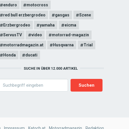
enduro
motocross
red bull erzbergrodeo
gasgas
Szene
Erzbergrodeo
yamaha
eicma
ServusTV
video
motorrad-magazin
motorradmagazin.at
Husqvarna
Trial
Honda
ducati
SUCHE IN ÜBER 12.000 ARTIKEL
earch
g
Impressum
Katoch.at
Motorradmagazin
Redaktion