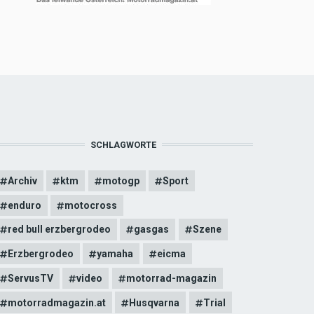
SCHLAGWORTE
Archiv
ktm
motogp
Sport
enduro
motocross
red bull erzbergrodeo
gasgas
Szene
Erzbergrodeo
yamaha
eicma
ServusTV
video
motorrad-magazin
motorradmagazin.at
Husqvarna
Trial