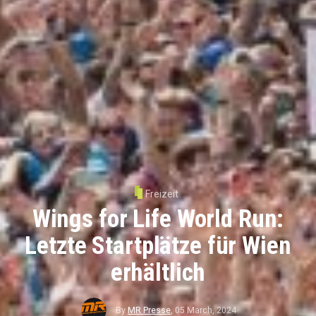
Freizeit
Wings for Life World Run:
Letzte Startplätze für Wien
erhältlich
By
MR Presse
,
05 March, 2024