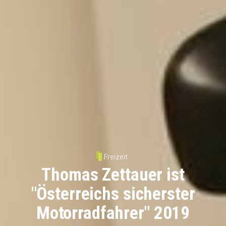
Freizeit
Thomas Zettauer ist
"Österreichs sicherster
Motorradfahrer" 2019