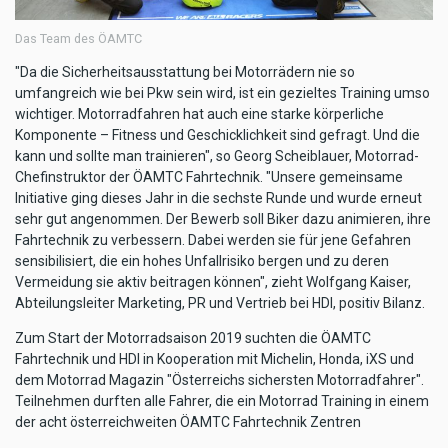
Das Team des ÖAMTC
"Da die Sicherheitsausstattung bei Motorrädern nie so
umfangreich wie bei Pkw sein wird, ist ein gezieltes Training umso
wichtiger. Motorradfahren hat auch eine starke körperliche
Komponente – Fitness und Geschicklichkeit sind gefragt. Und die
kann und sollte man trainieren", so Georg Scheiblauer, Motorrad-
Chefinstruktor der ÖAMTC Fahrtechnik. "Unsere gemeinsame
Initiative ging dieses Jahr in die sechste Runde und wurde erneut
sehr gut angenommen. Der Bewerb soll Biker dazu animieren, ihre
Fahrtechnik zu verbessern. Dabei werden sie für jene Gefahren
sensibilisiert, die ein hohes Unfallrisiko bergen und zu deren
Vermeidung sie aktiv beitragen können", zieht Wolfgang Kaiser,
Abteilungsleiter Marketing, PR und Vertrieb bei HDI, positiv Bilanz.
Zum Start der Motorradsaison 2019 suchten die ÖAMTC
Fahrtechnik und HDI in Kooperation mit Michelin, Honda, iXS und
dem Motorrad Magazin "Österreichs sichersten Motorradfahrer".
Teilnehmen durften alle Fahrer, die ein Motorrad Training in einem
der acht österreichweiten ÖAMTC Fahrtechnik Zentren
absolvierten. Bis zum Sommer hatte jeder Teilnehmer im Rahmen