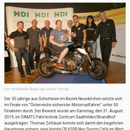
Der strahlende Sieger auf seiner Honda
Der 35-jährige aus Schottwien im Bezirk Neunkirchen setzte sich
im Finale von "Österreichs sicherster Motorradfahrer" unter 50
Finalisten durch. Der Bewerb wurde am Samstag, den 31. August
2019, im ÖAMTC Fahrtechnik Zentrum Saalfelden/Brandlhof
ausgetragen. Thomas Zettauer konnte sich damit den begehrten
Hauptpreis sichern, eine Honda CB 650R Neo Sports Café im Wert