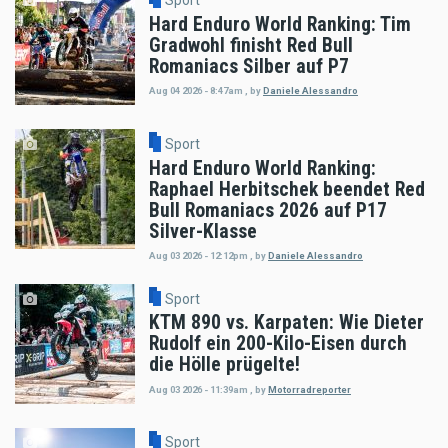
Sport
Hard Enduro World Ranking: Tim
Gradwohl finisht Red Bull
Romaniacs Silber auf P7
Aug 04 2026 - 8:47am
,
by
Daniele Alessandro
Sport
Hard Enduro World Ranking:
Raphael Herbitschek beendet Red
Bull Romaniacs 2026 auf P17
Silver-Klasse
Aug 03 2026 - 12:12pm
,
by
Daniele Alessandro
Sport
KTM 890 vs. Karpaten: Wie Dieter
Rudolf ein 200-Kilo-Eisen durch
die Hölle prügelte!
Aug 03 2026 - 11:39am
,
by
Motorradreporter
Sport