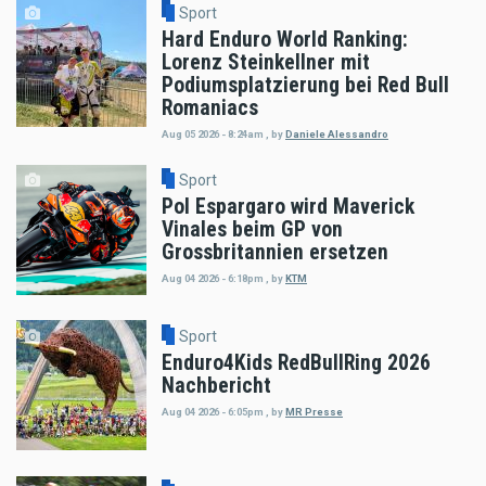
Sport
Hard Enduro World Ranking:
Lorenz Steinkellner mit
Podiumsplatzierung bei Red Bull
Romaniacs
Aug 05 2026 - 8:24am
,
by
Daniele Alessandro
Sport
Pol Espargaro wird Maverick
Vinales beim GP von
Grossbritannien ersetzen
Aug 04 2026 - 6:18pm
,
by
KTM
Sport
Enduro4Kids RedBullRing 2026
Nachbericht
Aug 04 2026 - 6:05pm
,
by
MR Presse