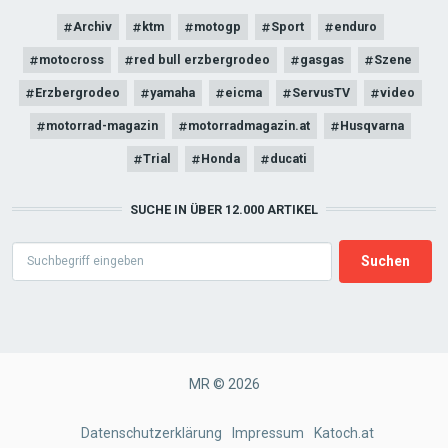
Archiv
ktm
motogp
Sport
enduro
motocross
red bull erzbergrodeo
gasgas
Szene
Erzbergrodeo
yamaha
eicma
ServusTV
video
motorrad-magazin
motorradmagazin.at
Husqvarna
Trial
Honda
ducati
SUCHE IN ÜBER 12.000 ARTIKEL
Search
MR © 2026
FOOTER
Datenschutzerklärung
Impressum
Katoch.at