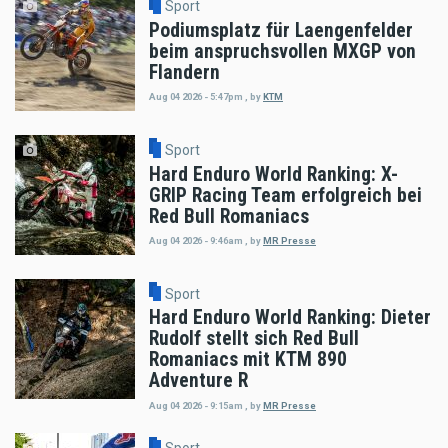
Sport
Podiumsplatz für Laengenfelder
beim anspruchsvollen MXGP von
Flandern
Aug 04 2026 - 5:47pm
,
by
KTM
Sport
Hard Enduro World Ranking: X-
GRIP Racing Team erfolgreich bei
Red Bull Romaniacs
Aug 04 2026 - 9:46am
,
by
MR Presse
Sport
Hard Enduro World Ranking: Dieter
Rudolf stellt sich Red Bull
Romaniacs mit KTM 890
Adventure R
Aug 04 2026 - 9:15am
,
by
MR Presse