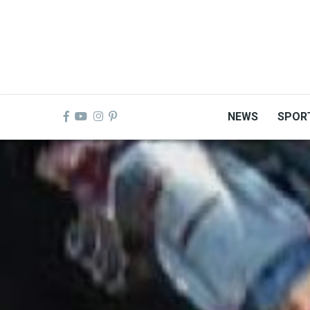
Skip
to
main
content
NEWS
SPOR