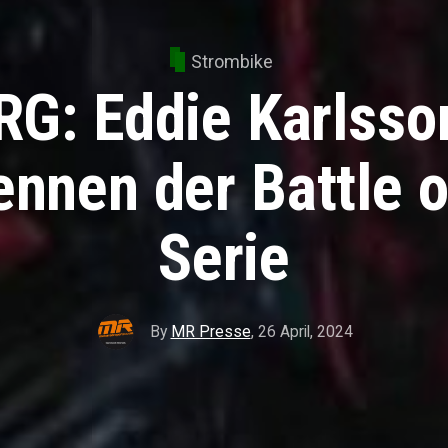
Strombike
RG: Eddie Karlsso
ennen der Battle o
Serie
By
MR Presse
,
26 April, 2024