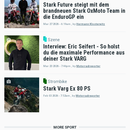
Stark Future steigt mit dem
brandneuen Stark OxMoto Team in
die EnduroGP ein
Mar 27 2026 - 6:19am
,
by
Hermann Klosterwitz
Szene
Interview: Eric Seifert - So holst
du die maximale Performance aus
deiner Stark VARG
Mar 23 2026 - 7:46pm
,
by
Motorradreporter
Strombike
Stark Varg Ex 80 PS
Feb 03 2026 - 7:52am
,
by
Motorradreporter
MORE SPORT