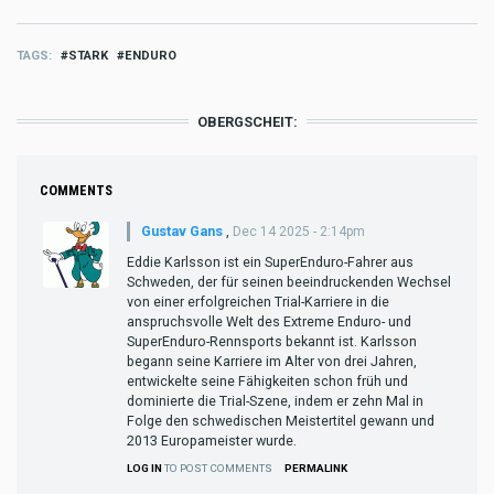
TAGS
STARK
ENDURO
OBERGSCHEIT:
COMMENTS
Gustav Gans
,
Dec 14 2025 - 2:14pm
Eddie Karlsson ist ein SuperEnduro-Fahrer aus
Schweden, der für seinen beeindruckenden Wechsel
von einer erfolgreichen Trial-Karriere in die
anspruchsvolle Welt des Extreme Enduro- und
SuperEnduro-Rennsports bekannt ist. Karlsson
begann seine Karriere im Alter von drei Jahren,
entwickelte seine Fähigkeiten schon früh und
dominierte die Trial-Szene, indem er zehn Mal in
Folge den schwedischen Meistertitel gewann und
2013 Europameister wurde.
LOG IN
TO POST COMMENTS
PERMALINK