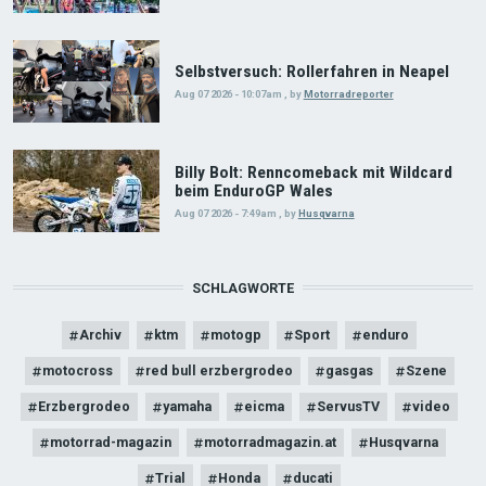
Selbstversuch: Rollerfahren in Neapel
Aug 07 2026 - 10:07am
,
by
Motorradreporter
Billy Bolt: Renncomeback mit Wildcard
beim EnduroGP Wales
Aug 07 2026 - 7:49am
,
by
Husqvarna
SCHLAGWORTE
Archiv
ktm
motogp
Sport
enduro
motocross
red bull erzbergrodeo
gasgas
Szene
Erzbergrodeo
yamaha
eicma
ServusTV
video
motorrad-magazin
motorradmagazin.at
Husqvarna
Trial
Honda
ducati