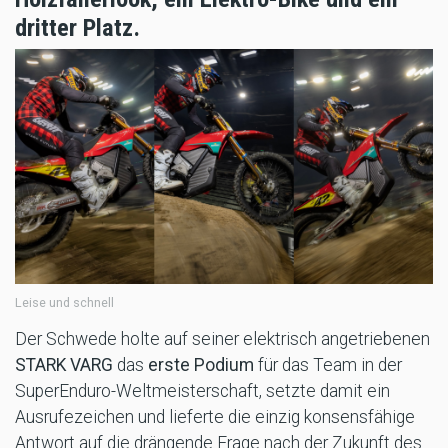
dritter Platz.
Leise und schnell
Der Schwede holte auf seiner elektrisch angetriebenen
STARK VARG
das
erste Podium
für das Team in der
SuperEnduro-Weltmeisterschaft, setzte damit ein
Ausrufezeichen und lieferte die einzig konsensfähige
Antwort auf die drängende Frage nach der Zukunft des