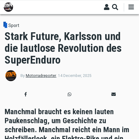
Skip
to
main
content
Sport
Stark Future, Karlsson und
die lautlose Revolution des
SuperEnduro
By
Motorradreporter
,
14 December, 2025
Manchmal braucht es keinen lauten
Paukenschlag, um Geschichte zu
schreiben. Manchmal reicht ein Mann im
Holzfällerlook, ein Elektro-Bike und ein