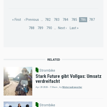
Pagination
First
« First
Previous
‹ Previous
…
Page
782
Page
783
Page
784
Page
785
Current
786
Page
787
page
page
page
Page
788
Page
789
Page
790
…
Next
Next ›
Last
Last »
page
page
RELATED
Strombike
Stark Future gibt Vollgas: Umsatz
verdreifacht
Apr 20 2026 - 7:36am
,
by
Motorradreporter
Strombike