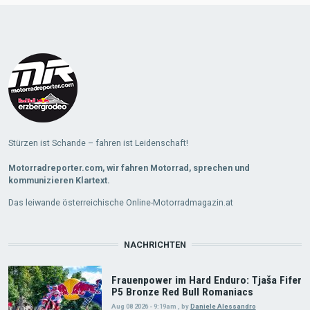
Load
More
Stürzen ist Schande – fahren ist Leidenschaft!
Motorradreporter.com, wir fahren Motorrad, sprechen und
kommunizieren Klartext.
Das leiwande österreichische Online-Motorradmagazin.at
NACHRICHTEN
Frauenpower im Hard Enduro: Tjaša Fifer
P5 Bronze Red Bull Romaniacs
Aug 08 2026 - 9:19am
,
by
Daniele Alessandro