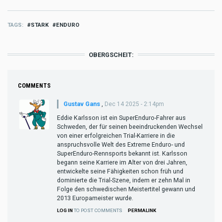
TAGS
STARK
ENDURO
OBERGSCHEIT:
COMMENTS
Gustav Gans
,
Dec 14 2025 - 2:14pm
Eddie Karlsson ist ein SuperEnduro-Fahrer aus
Schweden, der für seinen beeindruckenden Wechsel
von einer erfolgreichen Trial-Karriere in die
anspruchsvolle Welt des Extreme Enduro- und
SuperEnduro-Rennsports bekannt ist. Karlsson
begann seine Karriere im Alter von drei Jahren,
entwickelte seine Fähigkeiten schon früh und
dominierte die Trial-Szene, indem er zehn Mal in
Folge den schwedischen Meistertitel gewann und
2013 Europameister wurde.
LOG IN
TO POST COMMENTS
PERMALINK