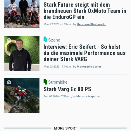
Stark Future steigt mit dem
brandneuen Stark OxMoto Team in
die EnduroGP ein
Mar 27 2026 - 6:19am
,
by
Hermann Klosterwitz
Szene
Interview: Eric Seifert - So holst
du die maximale Performance aus
deiner Stark VARG
Mar 23 2026 - 7:46pm
,
by
Motorradreporter
Strombike
Stark Varg Ex 80 PS
Feb 03 2026 - 7:52am
,
by
Motorradreporter
MORE SPORT