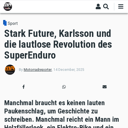
Skip
to
main
content
Sport
Stark Future, Karlsson und
die lautlose Revolution des
SuperEnduro
By
Motorradreporter
,
14 December, 2025
Manchmal braucht es keinen lauten
Paukenschlag, um Geschichte zu
schreiben. Manchmal reicht ein Mann im
Holzfällerlook, ein Elektro-Bike und ein