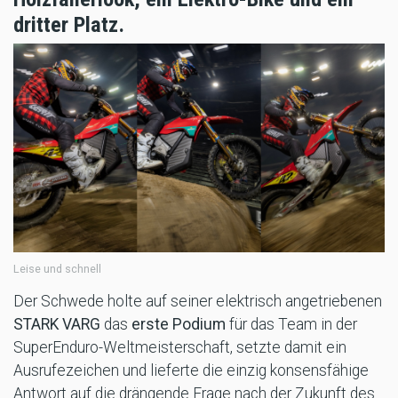
dritter Platz.
Leise und schnell
Der Schwede holte auf seiner elektrisch angetriebenen
STARK VARG
das
erste Podium
für das Team in der
SuperEnduro-Weltmeisterschaft, setzte damit ein
Ausrufezeichen und lieferte die einzig konsensfähige
Antwort auf die drängende Frage nach der Zukunft des