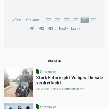
Pagination
First
« First
Previous
‹ Previous
…
Page
775
Page
776
Page
777
Page
778
Current
779
Page
780
page
page
page
Page
781
Page
782
Page
783
…
Next
Next ›
Last
Last »
page
page
RELATED
Strombike
Stark Future gibt Vollgas: Umsatz
verdreifacht
Apr 20 2026 - 7:36am
,
by
Motorradreporter
Strombike