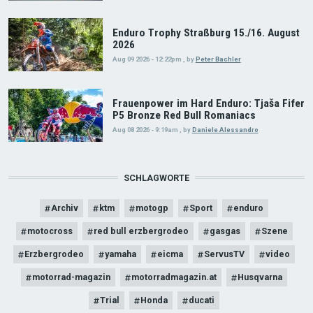
Enduro Trophy Straßburg 15./16. August
2026
Aug 09 2026 - 12:22pm
,
by
Peter Bachler
Frauenpower im Hard Enduro: Tjaša Fifer
P5 Bronze Red Bull Romaniacs
Aug 08 2026 - 9:19am
,
by
Daniele Alessandro
SCHLAGWORTE
Archiv
ktm
motogp
Sport
enduro
motocross
red bull erzbergrodeo
gasgas
Szene
Erzbergrodeo
yamaha
eicma
ServusTV
video
motorrad-magazin
motorradmagazin.at
Husqvarna
Trial
Honda
ducati