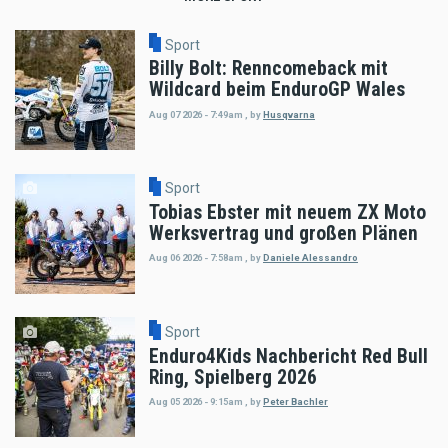
Sport
Billy Bolt: Renncomeback mit
Wildcard beim EnduroGP Wales
Aug 07 2026 - 7:49am
,
by
Husqvarna
Sport
Tobias Ebster mit neuem ZX Moto
Werksvertrag und großen Plänen
Aug 06 2026 - 7:58am
,
by
Daniele Alessandro
Sport
Enduro4Kids Nachbericht Red Bull
Ring, Spielberg 2026
Aug 05 2026 - 9:15am
,
by
Peter Bachler