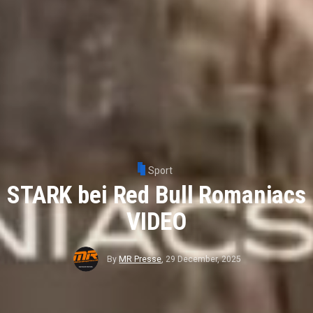
Sport
STARK bei Red Bull Romaniacs
VIDEO
By
MR Presse
,
29 December, 2025