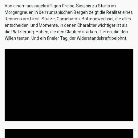
Von einem aussagekräftigen Prolog-Sieg bis zu Starts im
Morgengrauen in den rumänischen Bergen zeigt die Realität eines
Rennens am Limit: Stürze, Comebacks, Batteriewechsel, die alles
entscheiden, und Momente, in denen Charakter wichtiger ist als
die Platzierung. Höhen, die den Glauben stärken. Tiefen, die den
Willen testen. Und ein finaler Tag, der Widerstandskraft belohnt.