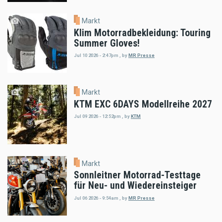
Markt
Klim Motorradbekleidung: Touring
Summer Gloves!
Jul 10 2026 - 2:47pm
,
by
MR Presse
Markt
KTM EXC 6DAYS Modellreihe 2027
Jul 09 2026 - 12:52pm
,
by
KTM
Markt
Sonnleitner Motorrad-Testtage
für Neu- und Wiedereinsteiger
Jul 06 2026 - 9:54am
,
by
MR Presse