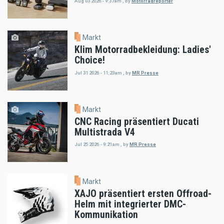
Aug 03 2026 - 9:37am
,
by
Motorradreporter
Markt
Klim Motorradbekleidung: Ladies'
Choice!
Jul 31 2026 - 11:23am
,
by
MR Presse
Markt
CNC Racing präsentiert Ducati
Multistrada V4
Jul 25 2026 - 9:21am
,
by
MR Presse
Markt
XAJO präsentiert ersten Offroad-
Helm mit integrierter DMC-
Kommunikation