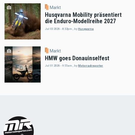
Markt
Husqvarna Mobility präsentiert
die Enduro-Modellreihe 2027
Jul 03 2026 - 8:32pm
,
by
Husqvarna
Markt
HMW goes Donauinselfest
Jul 01 2026 - 9:55am
,
by
Motorradreporter
Load
More