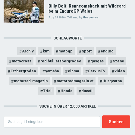
Billy Bolt: Renncomeback mit Wildcard
beim EnduroGP Wales
Aug 07 2026 - 7:49am
,
by
Husqvarna
SCHLAGWORTE
Archiv
ktm
motogp
Sport
enduro
motocross
red bull erzbergrodeo
gasgas
Szene
Erzbergrodeo
yamaha
eicma
ServusTV
video
motorrad-magazin
motorradmagazin.at
Husqvarna
Trial
Honda
ducati
SUCHE IN ÜBER 12.000 ARTIKEL
Search