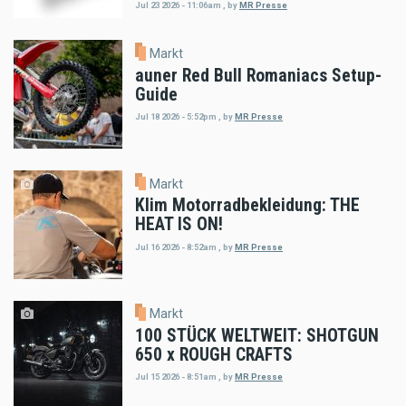
Jul 23 2026 - 11:06am
,
by
MR Presse
Markt
auner Red Bull Romaniacs Setup-
Guide
Jul 18 2026 - 5:52pm
,
by
MR Presse
Markt
Klim Motorradbekleidung: THE
HEAT IS ON!
Jul 16 2026 - 8:52am
,
by
MR Presse
Markt
100 STÜCK WELTWEIT: SHOTGUN
650 x ROUGH CRAFTS
Jul 15 2026 - 8:51am
,
by
MR Presse