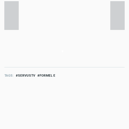
TAGS
SERVUSTV
FORMEL E
MORE AUTO
Auto
ServusTV: Die Formel 1 in Belgien