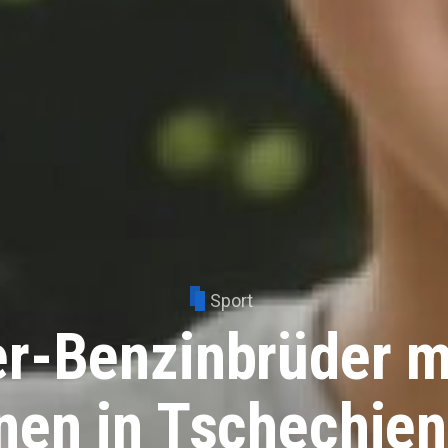
Sport
r-Benzinbrüder m
nen in Tschechien