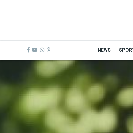
Skip
to
main
content
NEWS
SPOR