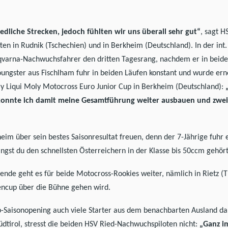
edliche Strecken, jedoch fühlten wir uns überall sehr gut“
, sagt 
ten in Rudnik (Tschechien) und in Berkheim (Deutschland). In der int
qvarna-Nachwuchsfahrer den dritten Tagesrang, nachdem er in beiden
oungster aus Fischlham fuhr in beiden Läufen konstant und wurde ern
ry Liqui Moly Motocross Euro Junior Cup in Berkheim (Deutschland):
s konnte ich damit meine Gesamtführung weiter ausbauen und zwei
eim über sein bestes Saisonresultat freuen, denn der 7-Jährige fuhr 
ängst du den schnellsten Österreichern in der Klasse bis 50ccm gehört
 geht es für beide Motocross-Rookies weiter, nämlich in Rietz (Tir
encup über die Bühne gehen wird.
-Saisonopening auch viele Starter aus dem benachbarten Ausland da
tirol, stresst die beiden HSV Ried-Nachwuchspiloten nicht:
„Ganz im