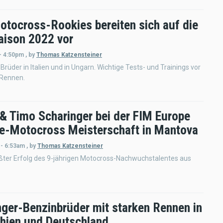
otocross-Rookies bereiten sich auf die
aison 2022 vor
- 4:50pm
,
by
Thomas Katzensteiner
Brüder in Italien und in Ungarn. Wichtige Tests- und Trainings vor
 Rennen.
 & Timo Scharinger bei der FIM Europe
 e-Motocross Meisterschaft in Mantova
 - 6:53am
,
by
Thomas Katzensteiner
ßter Erfolg des 9-jährigen Motocross-Nachwuchstalentes aus
nger-Benzinbrüder mit starken Rennen in
hien und Deutschland