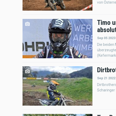
von Österre
Timo un
absolu
Sep 05 2023
Die beiden
überzeugte
(Kefermarkt
Dirtbro
Sep 21 2022
Dirtbrother
Scharinger 