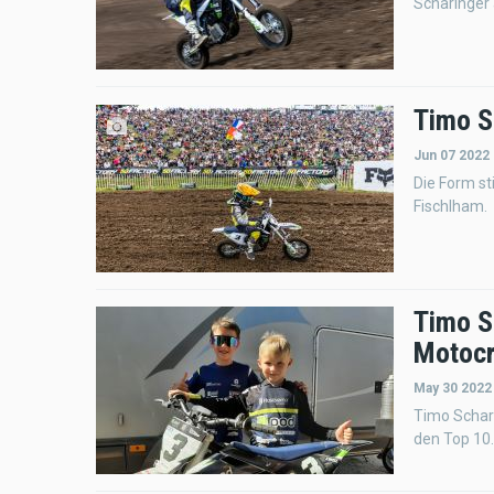
Scharinger 
Timo Sc
Jun 07 2022 
Die Form st
Fischlham.
Timo S
Motocr
May 30 2022
Timo Schar
den Top 10.