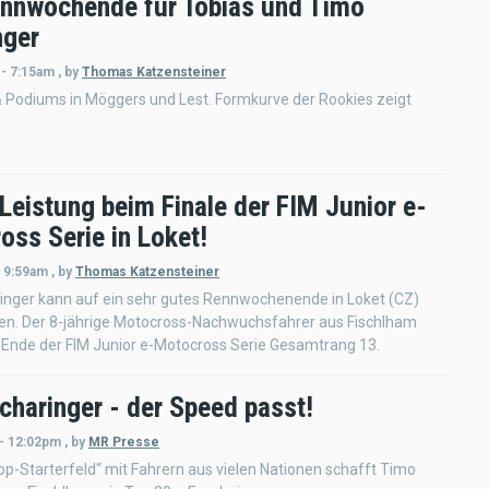
nnwochende für Tobias und Timo
nger
 - 7:15am
,
by
Thomas Katzensteiner
 Podiums in Möggers und Lest. Formkurve der Rookies zeigt
Leistung beim Finale der FIM Junior e-
oss Serie in Loket!
- 9:59am
,
by
Thomas Katzensteiner
inger kann auf ein sehr gutes Rennwochenende in Loket (CZ)
ken. Der 8-jährige Motocross-Nachwuchsfahrer aus Fischlham
 Ende der FIM Junior e-Motocross Serie Gesamtrang 13.
charinger - der Speed passt!
 - 12:02pm
,
by
MR Presse
op-Starterfeld“ mit Fahrern aus vielen Nationen schafft Timo