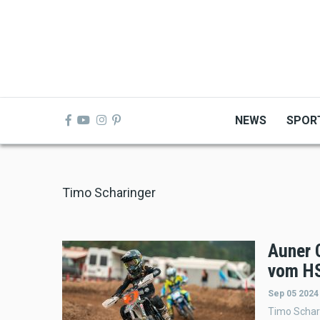
Skip
to
main
content
NEWS
SPOR
Timo Scharinger
Auner 
vom H
Sep 05 2024
Timo Schar