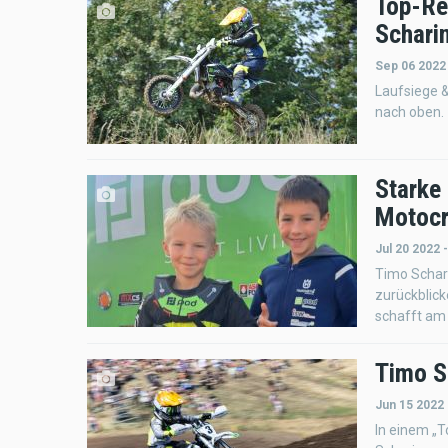
Top-Re
Schari
Sep 06 2022
Laufsiege &
nach oben.
Starke 
Motocr
Jul 20 2022 
Timo Schar
zurückblic
schafft am
Timo S
Jun 15 2022
In einem „T