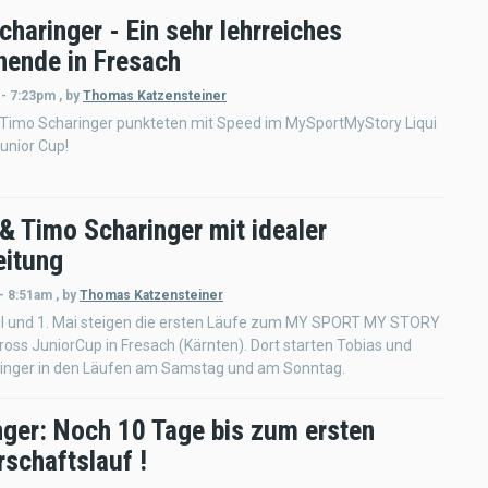
haringer - Ein sehr lehrreiches
ende in Fresach
 - 7:23pm
,
by
Thomas Katzensteiner
 Timo Scharinger punkteten mit Speed im MySportMyStory Liqui
unior Cup!
& Timo Scharinger mit idealer
eitung
- 8:51am
,
by
Thomas Katzensteiner
il und 1. Mai steigen die ersten Läufe zum MY SPORT MY STORY
oss JuniorCup in Fresach (Kärnten). Dort starten Tobias und
inger in den Läufen am Samstag und am Sonntag.
nger: Noch 10 Tage bis zum ersten
schaftslauf !