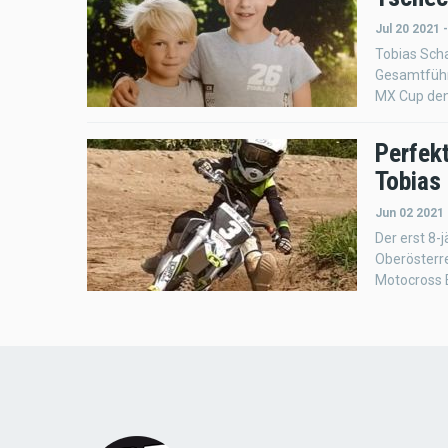
Jul 20 2021 
Tobias Scha
Gesamtführ
MX Cup den
Perfek
Tobias
Jun 02 2021
Der erst 8
Oberösterr
Motocross E