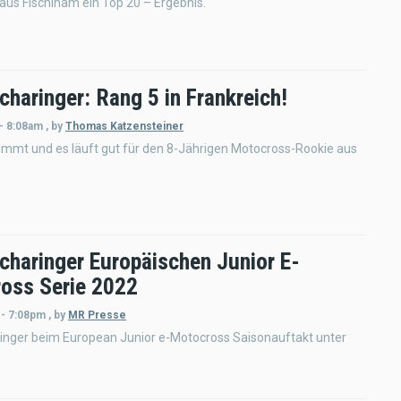
aus Fischlham ein Top 20 – Ergebnis.
haringer: Rang 5 in Frankreich!
- 8:08am
,
by
Thomas Katzensteiner
immt und es läuft gut für den 8-Jährigen Motocross-Rookie aus
charinger Europäischen Junior E-
oss Serie 2022
 - 7:08pm
,
by
MR Presse
inger beim European Junior e-Motocross Saisonauftakt unter