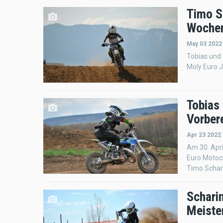
Timo Sc
Wochen
May 03 2022
Tobias und
Moly Euro J
Tobias 
Vorber
Apr 23 2022 
Am 30. Apr
Euro Motocr
Timo Schar
Schari
Meister