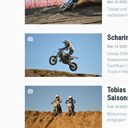
Mar 23 2022
Tobias und 
verbessert!
Schari
Mar 14 2022
Genau 3 Wo
Staatsmeis
Fischlham 
Track in Pi
Tobias 
Saison
Feb 18 2022
Motocross-R
entgegen!