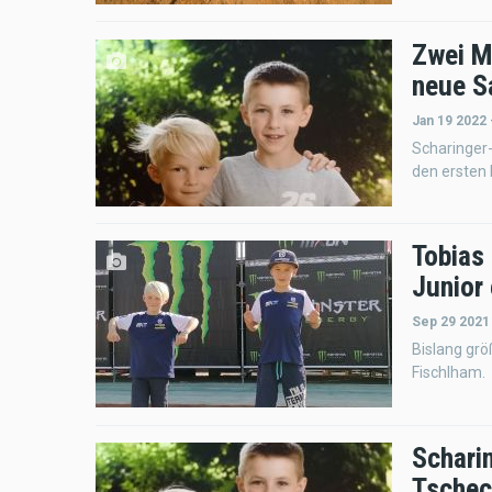
Zwei M
neue S
Jan 19 2022 
Scharinger-
den ersten
Tobias
Junior
Sep 29 2021
Bislang grö
Fischlham.
Schari
Tschec