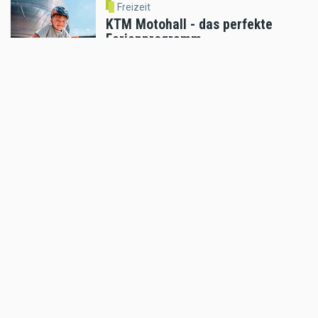
Freizeit
KTM Motohall - das perfekte
Ferienprogramm
Jul 15 2026 - 4:11pm
,
by
KTM
Freizeit
Enduro Osttirol feiert 13 Jahre
Erzbergcamp
Jul 02 2026 - 10:43am
,
by
Daniele Alessandro
Freizeit
Red Stag: Gefahr abseits der
Trails
Jun 12 2026 - 7:16pm
,
by
Daniele Alessandro
Freizeit