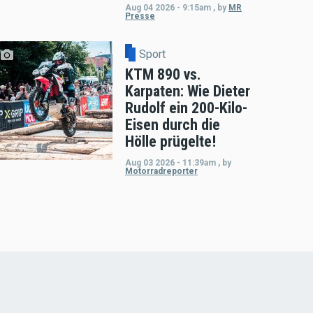
Aug 04 2026 - 9:15am
,
by
MR
Presse
Sport
KTM 890 vs.
Karpaten: Wie Dieter
Rudolf ein 200-Kilo-
Eisen durch die
Hölle prügelte!
Aug 03 2026 - 11:39am
,
by
Motorradreporter