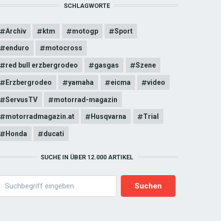
SCHLAGWORTE
Archiv
ktm
motogp
Sport
enduro
motocross
red bull erzbergrodeo
gasgas
Szene
Erzbergrodeo
yamaha
eicma
video
ServusTV
motorrad-magazin
motorradmagazin.at
Husqvarna
Trial
Honda
ducati
SUCHE IN ÜBER 12.000 ARTIKEL
earch