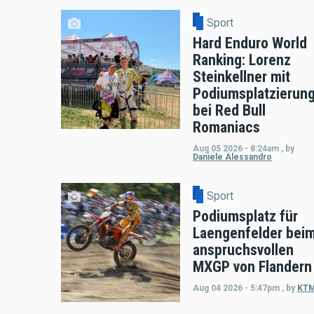
Sport
Hard Enduro World
Ranking: Lorenz
Steinkellner mit
Podiumsplatzierun
bei Red Bull
Romaniacs
Aug 05 2026 - 8:24am
,
by
Daniele Alessandro
Sport
Podiumsplatz für
Laengenfelder bei
anspruchsvollen
MXGP von Flandern
Aug 04 2026 - 5:47pm
,
by
KT