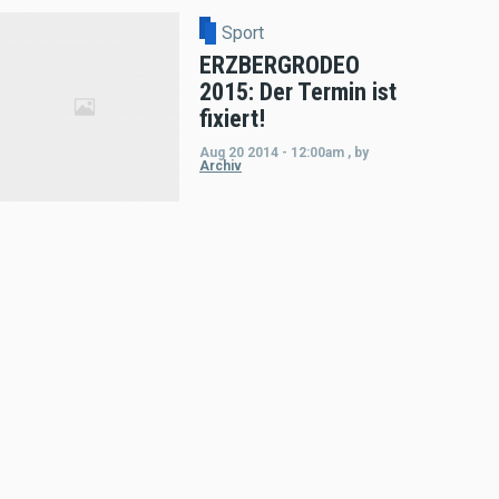
Sport
ERZBERGRODEO
2015: Der Termin ist
fixiert!
Aug 20 2014 - 12:00am
,
by
Archiv