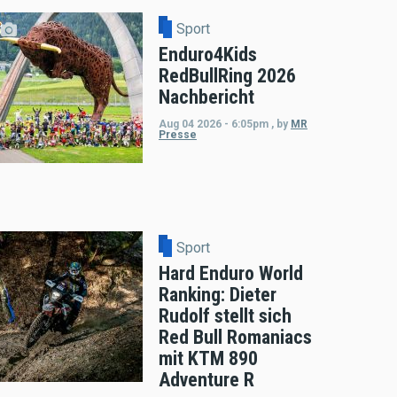
Sport
Enduro4Kids
RedBullRing 2026
Nachbericht
Aug 04 2026 - 6:05pm
,
by
MR
Presse
Sport
Hard Enduro World
Ranking: Dieter
Rudolf stellt sich
Red Bull Romaniacs
mit KTM 890
Adventure R