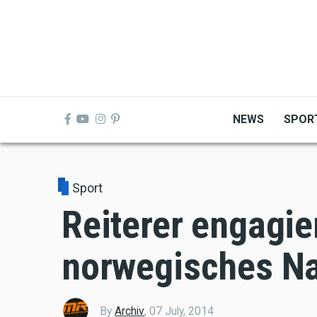
Skip
to
main
content
NEWS
SPOR
Sport
Reiterer engagier
norwegisches Na
By
Archiv
,
07 July, 2014