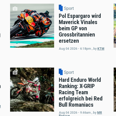
Sport
Pol Espargaro wird
Maverick Vinales
beim GP von
g
Grossbritannien
ersetzen
Aug 04 2026 - 6:18pm
,
by
KTM
Sport
Hard Enduro World
m
Ranking: X-GRIP
Racing Team
erfolgreich bei Red
Bull Romaniacs
M
Aug 04 2026 - 9:46am
,
by
MR
Presse