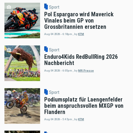
Sport
Pol Espargaro wird Maverick
Vinales beim GP von
Grossbritannien ersetzen
Aug 04 2026 - 6:18pm
,
by
KTM
Sport
Enduro4Kids RedBullRing 2026
Nachbericht
Aug 04 2026 - 6:05pm
,
by
MR Presse
Sport
Podiumsplatz für Laengenfelder
beim anspruchsvollen MXGP von
Flandern
Aug 04 2026 - 5:47pm
,
by
KTM