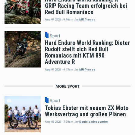
GRIP Racing Team erfolgreich bei
Red Bull Romaniacs
Aug 04 2026 - 9:46am
,
by
MR Presse
Sport
Hard Enduro World Ranking: Dieter
Rudolf stellt sich Red Bull
Romaniacs mit KTM 890
Adventure R
Aug 04 2026 - 9:15am
,
by
MR Presse
MORE SPORT
Sport
Tobias Ebster mit neuem ZX Moto
Werksvertrag und großen Plänen
Aug 06 2026 - 7:58am
,
by
Daniele Alessandro