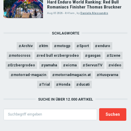
Hard Enduro World Ranking: Red Bull
Romaniacs Finisher Thomas Bruckner
Aug 05 2026 - 8:41am
,
by
Daniele Alessandro
SCHLAGWORTE
Archiv
ktm
motogp
Sport
enduro
motocross
red bull erzbergrodeo
gasgas
Szene
Erzbergrodeo
yamaha
eicma
ServusTV
video
motorrad-magazin
motorradmagazin.at
Husqvarna
Trial
Honda
ducati
SUCHE IN ÜBER 12.000 ARTIKEL
Search