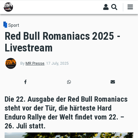
Skip
to
main
content
Sport
Red Bull Romaniacs 2025 -
Livestream
By
MR Presse
,
17 July, 2025
Die 22. Ausgabe der Red Bull Romaniacs
steht vor der Tür, die härteste Hard
Enduro Rallye der Welt findet vom 22. –
26. Juli statt.