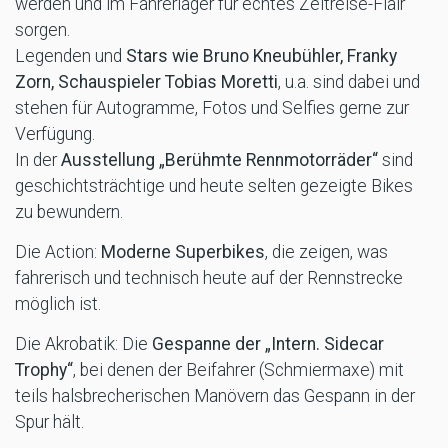
werden und im Fahrerlager für echtes Zeitreise-Flair
sorgen.
Legenden und
Stars wie Bruno Kneubühler, Franky
Zorn, Schauspieler Tobias Moretti
, u.a. sind dabei und
stehen für Autogramme, Fotos und Selfies gerne zur
Verfügung.
In der
Ausstellung „Berühmte Rennmotorräder“
sind
geschichtsträchtige und heute selten gezeigte Bikes
zu bewundern.
Die Action:
Moderne Superbikes
, die zeigen, was
fahrerisch und technisch heute auf der Rennstrecke
möglich ist.
Die Akrobatik: Die
Gespanne der „Intern. Sidecar
Trophy“
, bei denen der Beifahrer (Schmiermaxe) mit
teils halsbrecherischen Manövern das Gespann in der
Spur hält.