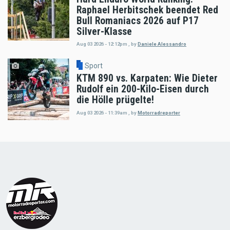
Raphael Herbitschek beendet Red
Bull Romaniacs 2026 auf P17
Silver-Klasse
Aug 03 2026 - 12:12pm
,
by
Daniele Alessandro
Sport
KTM 890 vs. Karpaten: Wie Dieter
Rudolf ein 200-Kilo-Eisen durch
die Hölle prügelte!
Aug 03 2026 - 11:39am
,
by
Motorradreporter
Load
More