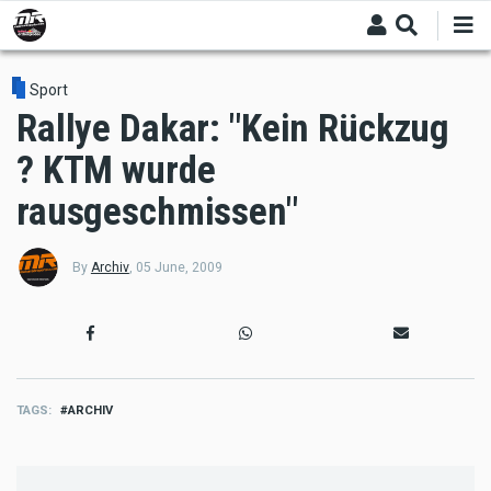
Skip
to
main
content
Sport
Rallye Dakar: "Kein Rückzug
? KTM wurde
rausgeschmissen"
By
Archiv
,
05 June, 2009
TAGS
ARCHIV