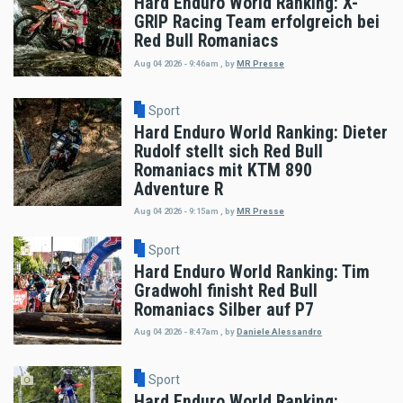
Hard Enduro World Ranking: X-
GRIP Racing Team erfolgreich bei
Red Bull Romaniacs
Aug 04 2026 - 9:46am
,
by
MR Presse
Sport
Hard Enduro World Ranking: Dieter
Rudolf stellt sich Red Bull
Romaniacs mit KTM 890
Adventure R
Aug 04 2026 - 9:15am
,
by
MR Presse
Sport
Hard Enduro World Ranking: Tim
Gradwohl finisht Red Bull
Romaniacs Silber auf P7
Aug 04 2026 - 8:47am
,
by
Daniele Alessandro
Sport
Hard Enduro World Ranking: