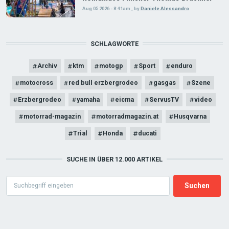
Aug 05 2026 - 8:41am
,
by
Daniele Alessandro
SCHLAGWORTE
Archiv
ktm
motogp
Sport
enduro
motocross
red bull erzbergrodeo
gasgas
Szene
Erzbergrodeo
yamaha
eicma
ServusTV
video
motorrad-magazin
motorradmagazin.at
Husqvarna
Trial
Honda
ducati
SUCHE IN ÜBER 12.000 ARTIKEL
Search