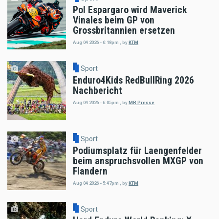
Pol Espargaro wird Maverick
Vinales beim GP von
Grossbritannien ersetzen
Aug 04 2026 - 6:18pm
,
by
KTM
Sport
Enduro4Kids RedBullRing 2026
Nachbericht
Aug 04 2026 - 6:05pm
,
by
MR Presse
Sport
Podiumsplatz für Laengenfelder
beim anspruchsvollen MXGP von
Flandern
Aug 04 2026 - 5:47pm
,
by
KTM
Sport