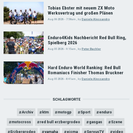
Tobias Ebster mit neuem ZX Moto
Werksvertrag und großen Plänen
Aug 06 2026 - 7:58am
,
by
Daniele Alessandro
Enduro4Kids Nachbericht Red Bull Ring,
Spielberg 2026
Aug 05 2026 - 9:15am
,
by
Peter Bachler
Hard Enduro World Ranking: Red Bull
Romaniacs Finisher Thomas Bruckner
Aug 05 2026 - 8:41am
,
by
Daniele Alessandro
SCHLAGWORTE
Archiv
ktm
motogp
Sport
enduro
motocross
red bull erzbergrodeo
gasgas
Szene
Erzbergrodeo
yamaha
eicma
ServusTV
video