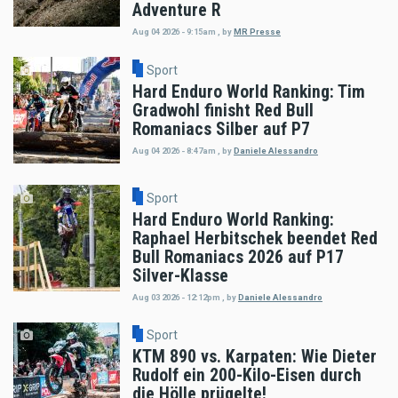
Adventure R
Aug 04 2026 - 9:15am
,
by
MR Presse
Sport
Hard Enduro World Ranking: Tim
Gradwohl finisht Red Bull
Romaniacs Silber auf P7
Aug 04 2026 - 8:47am
,
by
Daniele Alessandro
Sport
Hard Enduro World Ranking:
Raphael Herbitschek beendet Red
Bull Romaniacs 2026 auf P17
Silver-Klasse
Aug 03 2026 - 12:12pm
,
by
Daniele Alessandro
Sport
KTM 890 vs. Karpaten: Wie Dieter
Rudolf ein 200-Kilo-Eisen durch
die Hölle prügelte!