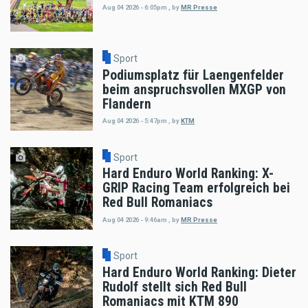
Aug 04 2026 - 6:05pm
,
by
MR Presse
Sport
Podiumsplatz für Laengenfelder
beim anspruchsvollen MXGP von
Flandern
Aug 04 2026 - 5:47pm
,
by
KTM
Sport
Hard Enduro World Ranking: X-
GRIP Racing Team erfolgreich bei
Red Bull Romaniacs
Aug 04 2026 - 9:46am
,
by
MR Presse
Sport
Hard Enduro World Ranking: Dieter
Rudolf stellt sich Red Bull
Romaniacs mit KTM 890