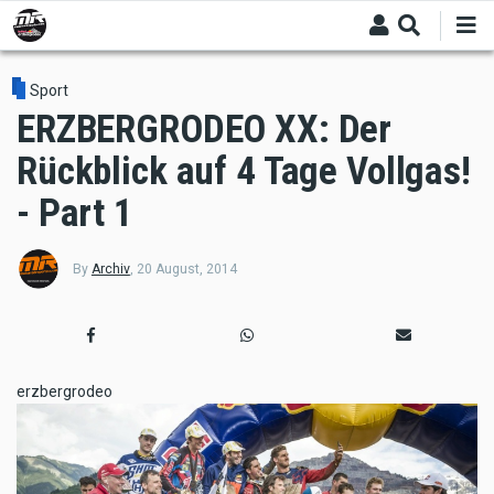
Skip
to
main
content
Sport
ERZBERGRODEO XX: Der
Rückblick auf 4 Tage Vollgas!
- Part 1
By
Archiv
,
20 August, 2014
erzbergrodeo