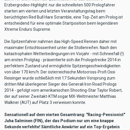
Erzbergrodeo-Highlight: nur die schnellsten 500 Prologfahrer
starten am vierten und letzten Veranstaltungstag beim
berüchtigten Red Bull Hare Scramble, eine Top-Zeit am Prolog ist
entscheidend für eine optimale Startposition beim legendären
Xtreme Enduro Supreme.
Die Spitzenfahrer nahmen das High-Speed Rennen daher mit
maximaler Entschlossenheit unter die Stollenreifen. Nach den
katastrophalen Wetterbedingungen im Vorjahr - mit Schneefall (!)
am ersten Prolgtag - präsentierte sich die Prologstrecke 2014 in
perfektem Zustand und ermöglichte Spitzengeschwindigkeiten
von über 170 km/h. Der österreichische Motocross-Profi Ossi
Reisinger wurde schließlich mit 17 Sekunden Vorsprung zum
dritten Mal überlegener Sieger des Generali Iron Road Prologs
2014 - gefolgt vom amerikanischen Shooting-Star Taylor Robert,
der auf seiner Zweitakt-KTM sogar MX-Weltmeister Matthias
Walkner (AUT) auf Platz 3 verweisen konnte.
Sensationell auf dem vierten Gesamtrang: "Racing-Pensionist"
Juha Salminen (FIN), der das Podium nur um eine knappe
Sekunde verfehlte! Sämtliche Anwärter auf ein Top-Ergebnis