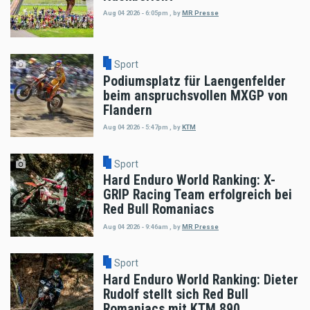
Aug 04 2026 - 6:05pm
,
by
MR Presse
Sport
Podiumsplatz für Laengenfelder
beim anspruchsvollen MXGP von
Flandern
Aug 04 2026 - 5:47pm
,
by
KTM
Sport
Hard Enduro World Ranking: X-
GRIP Racing Team erfolgreich bei
Red Bull Romaniacs
Aug 04 2026 - 9:46am
,
by
MR Presse
Sport
Hard Enduro World Ranking: Dieter
Rudolf stellt sich Red Bull
Romaniacs mit KTM 890