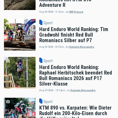
Adventure R
Aug 04 2026 - 9:15am
,
by
MR Presse
Sport
Hard Enduro World Ranking: Tim
Gradwohl finisht Red Bull
Romaniacs Silber auf P7
Aug 04 2026 - 8:47am
,
by
Daniele Alessandro
Sport
Hard Enduro World Ranking:
Raphael Herbitschek beendet Red
Bull Romaniacs 2026 auf P17
Silver-Klasse
Aug 03 2026 - 12:12pm
,
by
Daniele Alessandro
Sport
KTM 890 vs. Karpaten: Wie Dieter
Rudolf ein 200-Kilo-Eisen durch