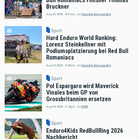
Bull Romaniacs Finisher Thomas
Bruckner
Aug 05 2026 - 8:41am
,
by
Daniele Alessandro
Sport
Hard Enduro World Ranking:
Lorenz Steinkellner mit
Podiumsplatzierung bei Red Bull
Romaniacs
Aug 05 2026 - 8:24am
,
by
Daniele Alessandro
Sport
Pol Espargaro wird Maverick
Vinales beim GP von
Grossbritannien ersetzen
Aug 04 2026 - 6:18pm
,
by
KTM
Sport
Enduro4Kids RedBullRing 2026
Nachbericht