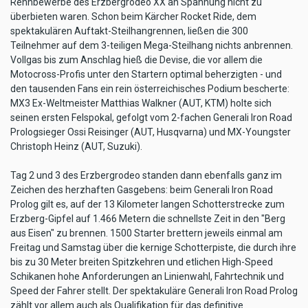
Rennbewerbe des Erzbergrodeo XX an Spannung nicht zu
überbieten waren. Schon beim Kärcher Rocket Ride, dem
spektakulären Auftakt-Steilhangrennen, ließen die 300
Teilnehmer auf dem 3-teiligen Mega-Steilhang nichts anbrennen.
Vollgas bis zum Anschlag hieß die Devise, die vor allem die
Motocross-Profis unter den Startern optimal beherzigten - und
den tausenden Fans ein rein österreichisches Podium bescherte:
MX3 Ex-Weltmeister Matthias Walkner (AUT, KTM) holte sich
seinen ersten Felspokal, gefolgt vom 2-fachen Generali Iron Road
Prologsieger Ossi Reisinger (AUT, Husqvarna) und MX-Youngster
Christoph Heinz (AUT, Suzuki).
Tag 2 und 3 des Erzbergrodeo standen dann ebenfalls ganz im
Zeichen des herzhaften Gasgebens: beim Generali Iron Road
Prolog gilt es, auf der 13 Kilometer langen Schotterstrecke zum
Erzberg-Gipfel auf 1.466 Metern die schnellste Zeit in den "Berg
aus Eisen" zu brennen. 1500 Starter brettern jeweils einmal am
Freitag und Samstag über die kernige Schotterpiste, die durch ihre
bis zu 30 Meter breiten Spitzkehren und etlichen High-Speed
Schikanen hohe Anforderungen an Linienwahl, Fahrtechnik und
Speed der Fahrer stellt. Der spektakuläre Generali Iron Road Prolog
zählt vor allem auch als Qualifikation für das definitive