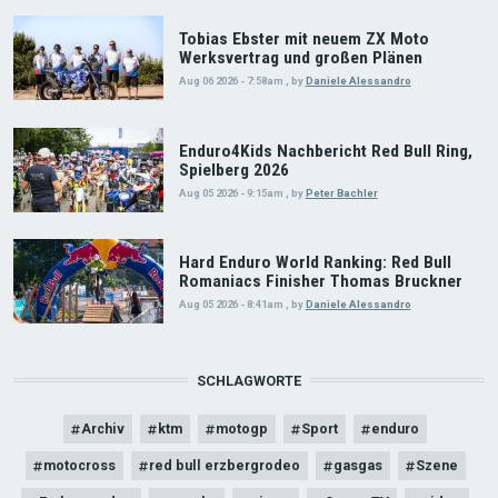
Tobias Ebster mit neuem ZX Moto
Werksvertrag und großen Plänen
Aug 06 2026 - 7:58am
,
by
Daniele Alessandro
Enduro4Kids Nachbericht Red Bull Ring,
Spielberg 2026
Aug 05 2026 - 9:15am
,
by
Peter Bachler
Hard Enduro World Ranking: Red Bull
Romaniacs Finisher Thomas Bruckner
Aug 05 2026 - 8:41am
,
by
Daniele Alessandro
SCHLAGWORTE
Archiv
ktm
motogp
Sport
enduro
motocross
red bull erzbergrodeo
gasgas
Szene