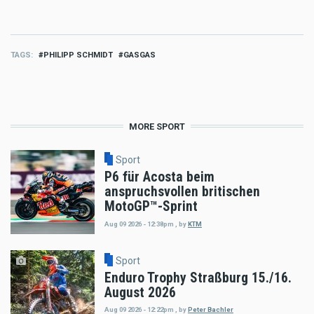
TAGS
PHILIPP SCHMIDT
GASGAS
MORE SPORT
Sport
P6 für Acosta beim
anspruchsvollen britischen
MotoGP™-Sprint
Aug 09 2026 - 12:38pm
,
by
KTM
Sport
Enduro Trophy Straßburg 15./16.
August 2026
Aug 09 2026 - 12:22pm
,
by
Peter Bachler