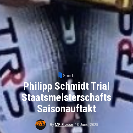
Sport
Philipp Schmidt Trial
Staatsmeisterschafts
Saisonauftakt
By
MR Presse
,
18 June, 2025