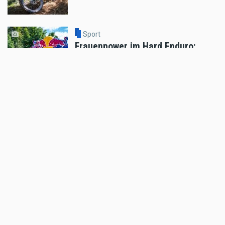
Sport
Frauenpower im Hard Enduro:
Tjaša Fifer P5 Bronze Red Bull
Romaniacs
Aug 08 2026 - 9:19am
,
by
Daniele Alessandro
Sport
Billy Bolt: Renncomeback mit
Wildcard beim EnduroGP Wales
Aug 07 2026 - 7:49am
,
by
Husqvarna
Sport
Tobias Ebster mit neuem ZX Moto
Werksvertrag und großen Plänen
Aug 06 2026 - 7:58am
,
by
Daniele Alessandro