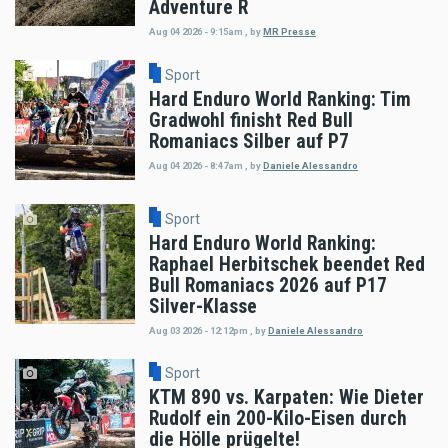
Adventure R
Aug 04 2026 - 9:15am
,
by
MR Presse
Sport
Hard Enduro World Ranking: Tim
Gradwohl finisht Red Bull
Romaniacs Silber auf P7
Aug 04 2026 - 8:47am
,
by
Daniele Alessandro
Sport
Hard Enduro World Ranking:
Raphael Herbitschek beendet Red
Bull Romaniacs 2026 auf P17
Silver-Klasse
Aug 03 2026 - 12:12pm
,
by
Daniele Alessandro
Sport
KTM 890 vs. Karpaten: Wie Dieter
Rudolf ein 200-Kilo-Eisen durch
die Hölle prügelte!