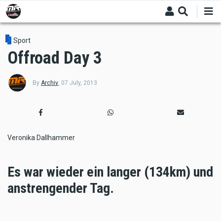
Skip
to
main
content
Sport
Offroad Day 3
By
Archiv
,
07 July, 2013
Veronika Dallhammer
Es war wieder ein langer (134km) und
anstrengender Tag.