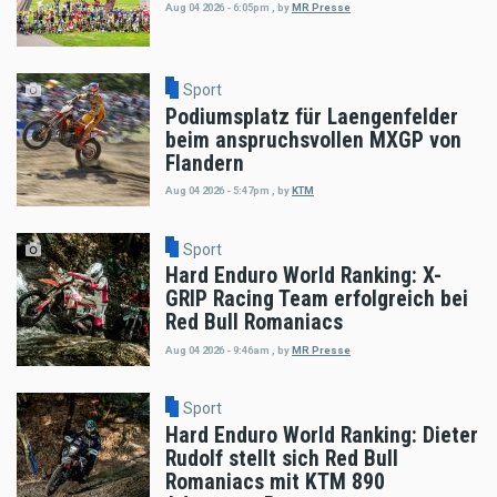
Aug 04 2026 - 6:05pm
,
by
MR Presse
Sport
Podiumsplatz für Laengenfelder
beim anspruchsvollen MXGP von
Flandern
Aug 04 2026 - 5:47pm
,
by
KTM
Sport
Hard Enduro World Ranking: X-
GRIP Racing Team erfolgreich bei
Red Bull Romaniacs
Aug 04 2026 - 9:46am
,
by
MR Presse
Sport
Hard Enduro World Ranking: Dieter
Rudolf stellt sich Red Bull
Romaniacs mit KTM 890