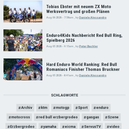
Tobias Ebster mit neuem ZX Moto
Werksvertrag und großen Plänen
Aug 06 2026 - 7:58am
,
by
Daniele Alessandro
Enduro4Kids Nachbericht Red Bull Ring,
Spielberg 2026
Aug 05 2026 - 9:15am
,
by
Peter Bachler
Hard Enduro World Ranking: Red Bull
Romaniacs Finisher Thomas Bruckner
Aug 05 2026 - 8:41am
,
by
Daniele Alessandro
SCHLAGWORTE
Archiv
ktm
motogp
Sport
enduro
motocross
red bull erzbergrodeo
gasgas
Szene
Erzbergrodeo
yamaha
eicma
ServusTV
video