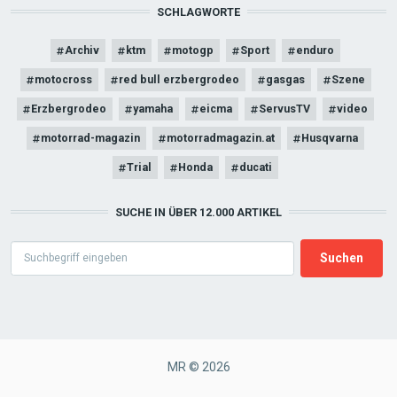
SCHLAGWORTE
Archiv
ktm
motogp
Sport
enduro
motocross
red bull erzbergrodeo
gasgas
Szene
Erzbergrodeo
yamaha
eicma
ServusTV
video
motorrad-magazin
motorradmagazin.at
Husqvarna
Trial
Honda
ducati
SUCHE IN ÜBER 12.000 ARTIKEL
Search
MR © 2026