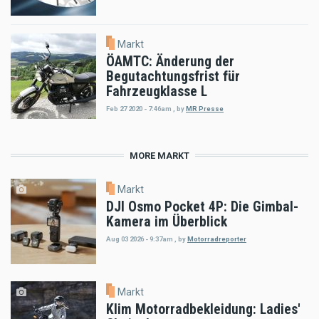
Markt
ÖAMTC: Änderung der
Begutachtungsfrist für
Fahrzeugklasse L
Feb 27 2020 - 7:46am
,
by
MR Presse
MORE MARKT
Markt
DJI Osmo Pocket 4P: Die Gimbal-
Kamera im Überblick
Aug 03 2026 - 9:37am
,
by
Motorradreporter
Markt
Klim Motorradbekleidung: Ladies'