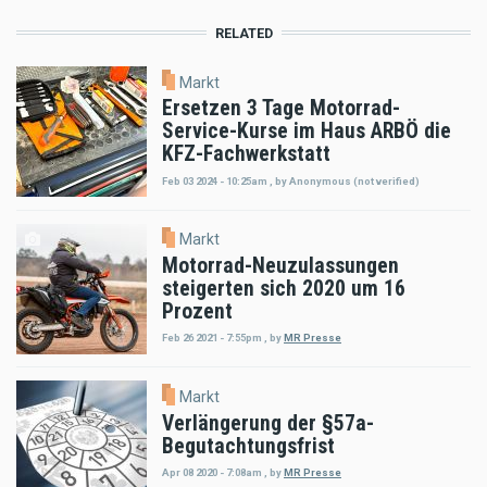
RELATED
Markt
Ersetzen 3 Tage Motorrad-
Service-Kurse im Haus ARBÖ die
KFZ-Fachwerkstatt
Feb 03 2024 - 10:25am
,
by
Anonymous (not verified)
Markt
Motorrad-Neuzulassungen
steigerten sich 2020 um 16
Prozent
Feb 26 2021 - 7:55pm
,
by
MR Presse
Markt
Verlängerung der §57a-
Begutachtungsfrist
Apr 08 2020 - 7:08am
,
by
MR Presse