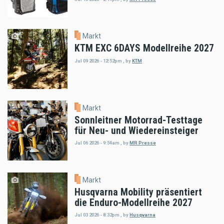
Markt
KTM EXC 6DAYS Modellreihe 2027
Jul 09 2026 - 12:52pm
,
by
KTM
Markt
Sonnleitner Motorrad-Testtage
für Neu- und Wiedereinsteiger
Jul 06 2026 - 9:54am
,
by
MR Presse
Markt
Husqvarna Mobility präsentiert
die Enduro-Modellreihe 2027
Jul 03 2026 - 8:32pm
,
by
Husqvarna