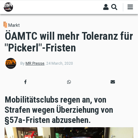
Skip
to
main
content
Markt
ÖAMTC will mehr Toleranz für
"Pickerl"-Fristen
By
MR Presse
,
24 March, 2020
Mobilitätsclubs regen an, von
Strafen wegen Überziehung von
§57a-Fristen abzusehen.