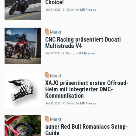
Choice!
Jul 31 2026 - 11:23am
,
by
MR Presse
Markt
CNC Racing präsentiert Ducati
Multistrada V4
Jul 25 2026 - 9:21am
,
by
MR Presse
Markt
XAJO präsentiert ersten Offroad-
Helm mit integrierter DMC-
Kommunikation
Jul 23 2026 - 11:06am
,
by
MR Presse
Markt
auner Red Bull Romaniacs Setup-
Guide