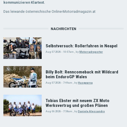
kommunizieren Klartext.
Das leiwande österreichische Online-Motorradmagazin.at
NACHRICHTEN
Selbstversuch: Rollerfahren in Neapel
Aug 07 2026 - 10:07am
,
by
Motorradreporter
Billy Bolt: Renncomeback mit Wildcard
beim EnduroGP Wales
Aug 07 2026 - 7:49am
,
by
Husqvarna
Tobias Ebster mit neuem ZX Moto
Werksvertrag und großen Plänen
Aug 06 2026 - 7:58am
,
by
Daniele Alessandro