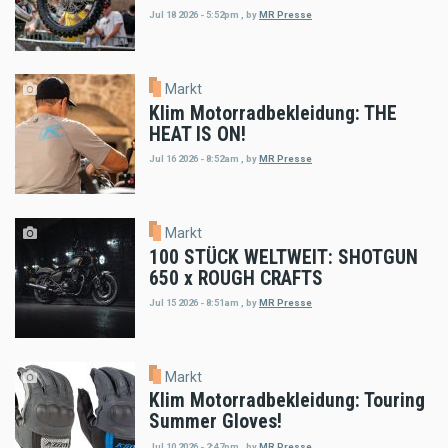
Jul 18 2026 - 5:52pm
,
by
MR Presse
Markt
Klim Motorradbekleidung: THE
HEAT IS ON!
Jul 16 2026 - 8:52am
,
by
MR Presse
Markt
100 STÜCK WELTWEIT: SHOTGUN
650 x ROUGH CRAFTS
Jul 15 2026 - 8:51am
,
by
MR Presse
Markt
Klim Motorradbekleidung: Touring
Summer Gloves!
Jul 10 2026 - 2:47pm
,
by
MR Presse