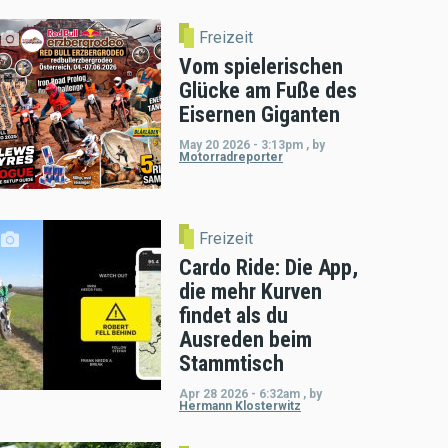
Freizeit
Vom spielerischen
Glücke am Fuße des
Eisernen Giganten
May 20 2026 - 3:13pm
,
by
Motorradreporter
Freizeit
Cardo Ride: Die App,
die mehr Kurven
findet als du
Ausreden beim
Stammtisch
Apr 28 2026 - 6:32am
,
by
Hermann Klosterwitz