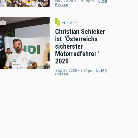
Nov 20 2020 - 9:16pm
,
by
MR
Presse
Freizeit
Christian Schicker
ist "Österreichs
sicherster
Motorradfahrer"
2020
Sep 27 2020 - 8:51pm
,
by
MR
Presse