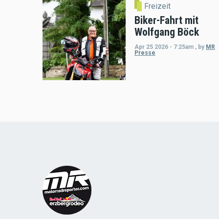
Freizeit
Biker-Fahrt mit
Wolfgang Böck
Apr 25 2026 - 7:25am
,
by
MR
Presse
Load
More