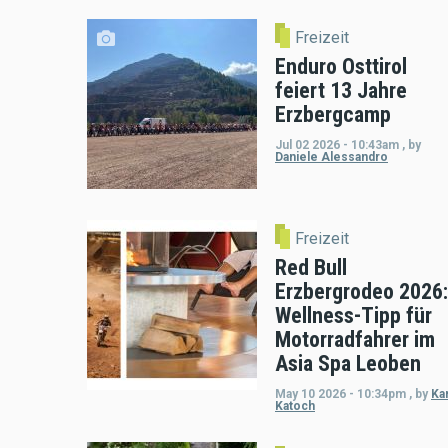
Freizeit
Enduro Osttirol
feiert 13 Jahre
Erzbergcamp
Jul 02 2026 - 10:43am
,
by
Daniele Alessandro
Freizeit
Red Bull
Erzbergrodeo 2026:
Wellness-Tipp für
Motorradfahrer im
Asia Spa Leoben
May 10 2026 - 10:34pm
,
by
Kar
Katoch