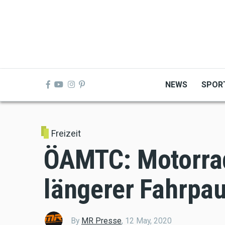
Skip
to
main
content
NEWS
SPOR
Freizeit
ÖAMTC: Motorr
längerer Fahrpau
By
MR Presse
,
12 May, 2020