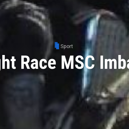
Sport
ght Race MSC Imb