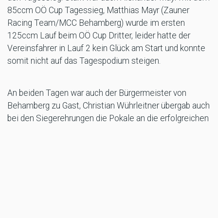
85ccm OÖ Cup Tagessieg, Matthias Mayr (Zauner
Racing Team/MCC Behamberg) wurde im ersten
125ccm Lauf beim OÖ Cup Dritter, leider hatte der
Vereinsfahrer in Lauf 2 kein Glück am Start und konnte
somit nicht auf das Tagespodium steigen.
An beiden Tagen war auch der Bürgermeister von
Behamberg zu Gast, Christian Wührleitner übergab auch
bei den Siegerehrungen die Pokale an die erfolgreichen
Fahrer.
Es war ein großartiges Wochenende, dass dem MCC
Behamberg noch sehr lange in angenehmer Erinnerung
bleiben wird.
Alle weiteren Informationen und Ergebnisse unter:
https://www.mcc-behamberg.com