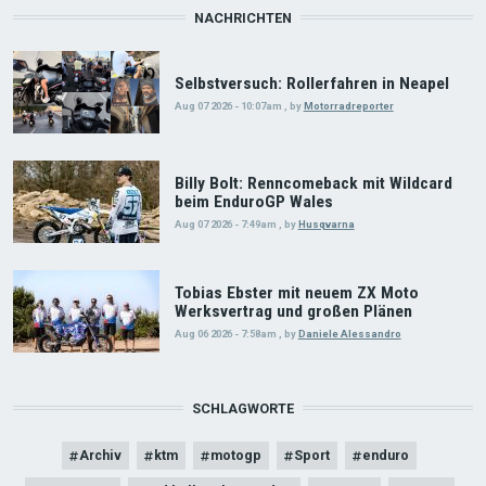
NACHRICHTEN
Selbstversuch: Rollerfahren in Neapel
Aug 07 2026 - 10:07am
,
by
Motorradreporter
Billy Bolt: Renncomeback mit Wildcard
beim EnduroGP Wales
Aug 07 2026 - 7:49am
,
by
Husqvarna
Tobias Ebster mit neuem ZX Moto
Werksvertrag und großen Plänen
Aug 06 2026 - 7:58am
,
by
Daniele Alessandro
SCHLAGWORTE
Archiv
ktm
motogp
Sport
enduro