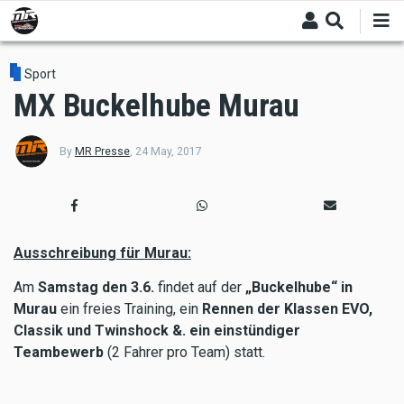
Skip
to
main
content
Sport
MX Buckelhube Murau
By
MR Presse
,
24 May, 2017
Ausschreibung für Murau:
Am
Samstag den 3.6.
findet auf der
„Buckelhube“ in
Murau
ein freies Training, ein
Rennen der Klassen EVO,
Classik und Twinshock &. ein einstündiger
Teambewerb
(2 Fahrer pro Team) statt.