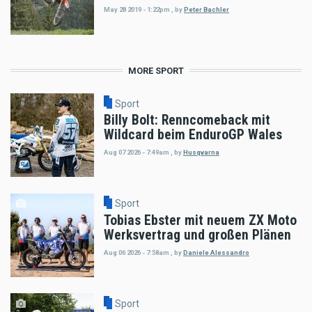
May 28 2019 - 1:22pm
,
by
Peter Bachler
MORE SPORT
Sport
Billy Bolt: Renncomeback mit
Wildcard beim EnduroGP Wales
Aug 07 2026 - 7:49am
,
by
Husqvarna
Sport
Tobias Ebster mit neuem ZX Moto
Werksvertrag und großen Plänen
Aug 06 2026 - 7:58am
,
by
Daniele Alessandro
Sport