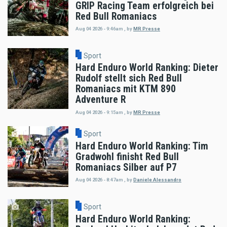
GRIP Racing Team erfolgreich bei
Red Bull Romaniacs
Aug 04 2026 - 9:46am
,
by
MR Presse
Sport
Hard Enduro World Ranking: Dieter
Rudolf stellt sich Red Bull
Romaniacs mit KTM 890
Adventure R
Aug 04 2026 - 9:15am
,
by
MR Presse
Sport
Hard Enduro World Ranking: Tim
Gradwohl finisht Red Bull
Romaniacs Silber auf P7
Aug 04 2026 - 8:47am
,
by
Daniele Alessandro
Sport
Hard Enduro World Ranking: