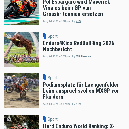
Pol Espargaro wird Maverick
Vinales beim GP von
Grossbritannien ersetzen
Aug 04 2026 - 6:18pm
,
by
KTM
Sport
Enduro4Kids RedBullRing 2026
Nachbericht
Aug 04 2026 - 6:05pm
,
by
MR Presse
Sport
Podiumsplatz für Laengenfelder
beim anspruchsvollen MXGP von
Flandern
Aug 04 2026 - 5:47pm
,
by
KTM
Sport
Hard Enduro World Ranking: X-