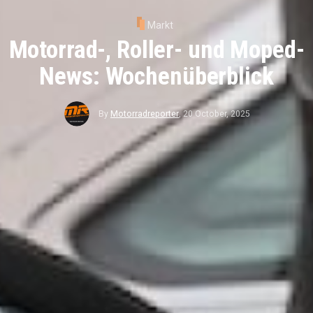
Markt
Motorrad-, Roller- und Moped-
News: Wochenüberblick
By
Motorradreporter
,
20 October, 2025