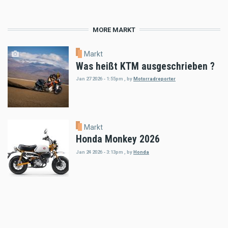
MORE MARKT
Markt
Was heißt KTM ausgeschrieben ?
Jan 27 2026 - 1:55pm
,
by
Motorradreporter
Markt
Honda Monkey 2026
Jan 24 2026 - 3:13pm
,
by
Honda
Markt
Klim Motorradbekleidung:
Redefining Rider Protection