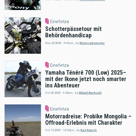
Einefetza
Schotterpässetour mit
Behördenhandicap
Nov 22 2025 - 9:45am
,
by
Motorradreporter
Einefetza
Yamaha Ténéré 700 (Low) 2025–
mit der Ikone jetzt noch smarter
ins Abenteuer
Oct 26 2025 - 9:22am
,
by
MikeD.Barticelli
Einefetza
Motorradreise: Probike Mongolia –
Offroad-Erlebnis mit Charakter
Oct 12 2025 - 12:39pm
,
by
Karl Katoch