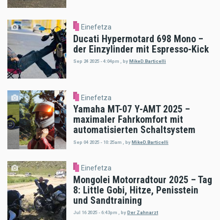
Einefetza
Ducati Hypermotard 698 Mono –
der Einzylinder mit Espresso-Kick
Sep 24 2025 - 4:04pm
,
by
MikeD.Barticelli
Einefetza
Yamaha MT-07 Y-AMT 2025 –
maximaler Fahrkomfort mit
automatisierten Schaltsystem
Sep 04 2025 - 10:25am
,
by
MikeD.Barticelli
Einefetza
Mongolei Motorradtour 2025 – Tag
8: Little Gobi, Hitze, Penisstein
und Sandtraining
Jul 16 2025 - 6:43pm
,
by
Der Zahnarzt