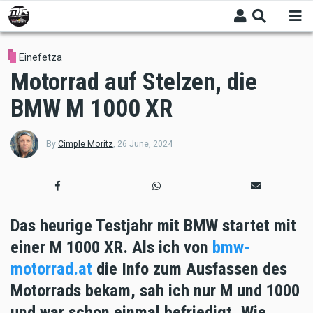
Skip
to
main
content
Einefetza
Motorrad auf Stelzen, die
BMW M 1000 XR
By
Cimple Moritz
,
26 June, 2024
Das heurige Testjahr mit BMW startet mit
einer M 1000 XR. Als ich von
bmw-
motorrad.at
die Info zum Ausfassen des
Motorrads bekam, sah ich nur M und 1000
und war schon einmal befriedigt. Wie