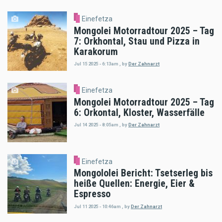
Einefetza
Mongolei Motorradtour 2025 – Tag
7: Orkhontal, Stau und Pizza in
Karakorum
Jul 15 2025 - 6:13am
,
by
Der Zahnarzt
Einefetza
Mongolei Motorradtour 2025 – Tag
6: Orkontal, Kloster, Wasserfälle
Jul 14 2025 - 8:05am
,
by
Der Zahnarzt
Einefetza
Mongololei Bericht: Tsetserleg bis
heiße Quellen: Energie, Eier &
Espresso
Jul 11 2025 - 10:46am
,
by
Der Zahnarzt