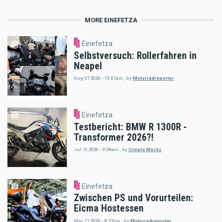
MORE EINEFETZA
Einefetza
Selbstversuch: Rollerfahren in
Neapel
Aug 07 2026 - 10:07am
,
by
Motorradreporter
Einefetza
Testbericht: BMW R 1300R -
Transformer 2026?!
Jul 15 2026 - 9:08am
,
by
Cimple Moritz
Einefetza
Zwischen PS und Vorurteilen:
Eicma Hostessen
Mar 11 2026 - 8:27am
,
by
Motorradreporter