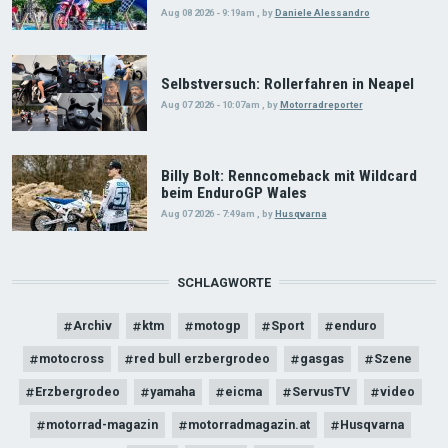
Aug 08 2026 - 9:19am
,
by
Daniele Alessandro
Selbstversuch: Rollerfahren in Neapel
Aug 07 2026 - 10:07am
,
by
Motorradreporter
Billy Bolt: Renncomeback mit Wildcard
beim EnduroGP Wales
Aug 07 2026 - 7:49am
,
by
Husqvarna
SCHLAGWORTE
Archiv
ktm
motogp
Sport
enduro
motocross
red bull erzbergrodeo
gasgas
Szene
Erzbergrodeo
yamaha
eicma
ServusTV
video
motorrad-magazin
motorradmagazin.at
Husqvarna