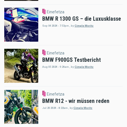
Einefetza
BMW R 1300 GS – die Luxusklasse
Sep 04 2024 - 7:53pm
,
by
Cimple Moritz
Einefetza
BMW F900GS Testbericht
Aug 05 2024 - 9:26am
,
by
Cimple Moritz
Einefetza
BMW R12 - wir müssen reden
Jul 20 2024 - 8:22am
,
by
Cimple Moritz