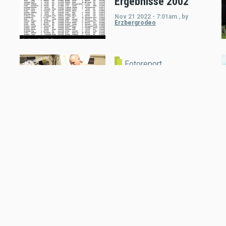
Ergebnisse 2002
Nov 21 2022 - 7:01am
,
by
Erzbergrodeo
Fotoreport
Fotoreporter: Bild
des Augenblicks
Jan 26 2022 - 9:10am
,
by
Motorradreporter