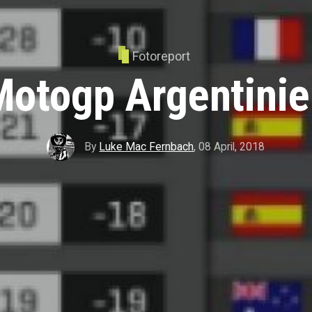
Fotoreport
Motogp Argentinie
By
Luke Mac Fernbach
,
08 April, 2018