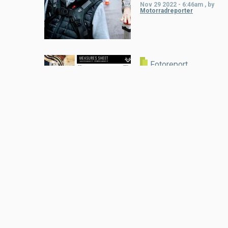
Nov 29 2022 - 6:46am
,
by
Motorradreporter
Fotoreport
MiniGP Austria: Die
erste Lederkombi
muss sitzen
Mar 07 2022 - 7:07pm
,
by
Motorradreporter
Load
More