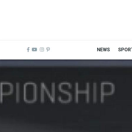
Skip
to
main
content
NEWS
SPOR