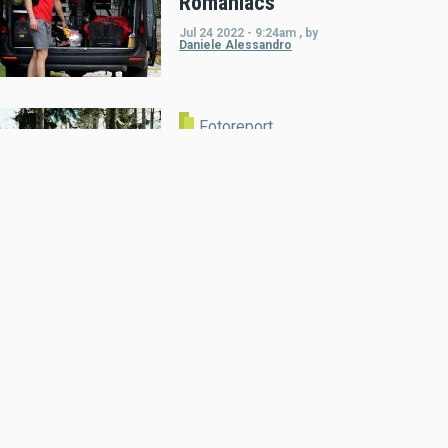
Romaniacs
Jul 24 2022 - 9:24am
,
by
Daniele Alessandro
Fotoreport
Weihnachtsfrau
Tjaša Fifer
Dec 25 2021 - 11:17am
,
by
MR
Presse