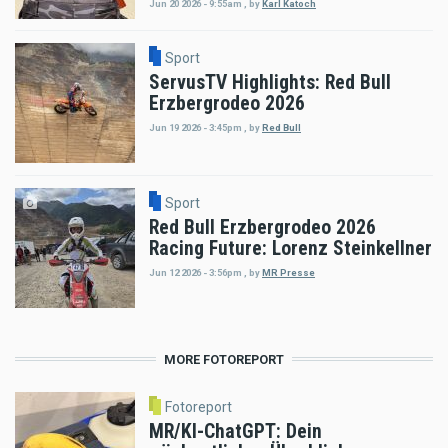
Jun 20 2026 - 9:55am
,
by
Karl Katoch
Sport
ServusTV Highlights: Red Bull
Erzbergrodeo 2026
Jun 19 2026 - 3:45pm
,
by
Red Bull
Sport
Red Bull Erzbergrodeo 2026
Racing Future: Lorenz Steinkellner
Jun 12 2026 - 3:56pm
,
by
MR Presse
MORE FOTOREPORT
Fotoreport
MR/KI-ChatGPT: Dein