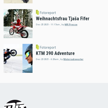
Fotoreport
Weihnachtsfrau Tjaša Fifer
Dec 25 2021 - 11:17am
,
by
MR Presse
Fotoreport
KTM 390 Adventure
Dec 23 2021 - 6:26am
,
by
Motorradreporter
Load
More