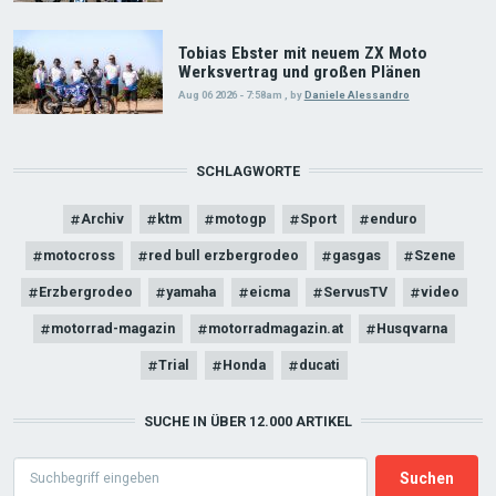
Tobias Ebster mit neuem ZX Moto
Werksvertrag und großen Plänen
Aug 06 2026 - 7:58am
,
by
Daniele Alessandro
SCHLAGWORTE
Archiv
ktm
motogp
Sport
enduro
motocross
red bull erzbergrodeo
gasgas
Szene
Erzbergrodeo
yamaha
eicma
ServusTV
video
motorrad-magazin
motorradmagazin.at
Husqvarna
Trial
Honda
ducati
SUCHE IN ÜBER 12.000 ARTIKEL
Search