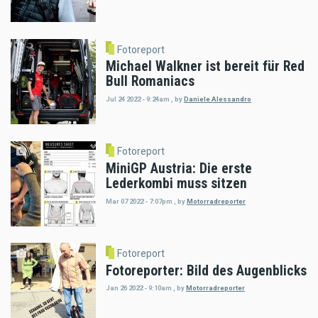
Fotoreport
Michael Walkner ist bereit für Red
Bull Romaniacs
Jul 24 2022 - 9:24am
,
by
Daniele Alessandro
Fotoreport
MiniGP Austria: Die erste
Lederkombi muss sitzen
Mar 07 2022 - 7:07pm
,
by
Motorradreporter
Fotoreport
Fotoreporter: Bild des Augenblicks
Jan 26 2022 - 9:10am
,
by
Motorradreporter