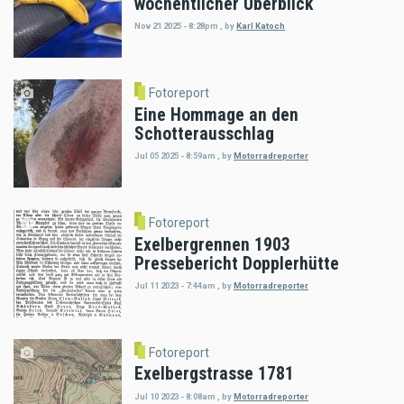
wöchentlicher Überblick
Nov 21 2025 - 8:28pm
,
by
Karl Katoch
Fotoreport
Eine Hommage an den
Schotterausschlag
Jul 05 2025 - 8:59am
,
by
Motorradreporter
Fotoreport
Exelbergrennen 1903
Pressebericht Dopplerhütte
Jul 11 2023 - 7:44am
,
by
Motorradreporter
Fotoreport
Exelbergstrasse 1781
Jul 10 2023 - 8:08am
,
by
Motorradreporter