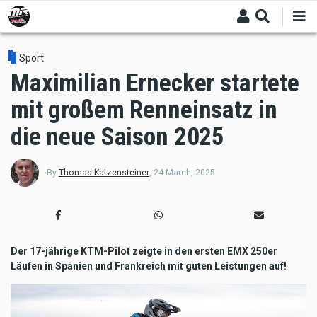
Skip
to
main
content
Sport
Maximilian Ernecker startete
mit großem Renneinsatz in
die neue Saison 2025
By
Thomas Katzensteiner
,
24 March, 2025
Der 17-jährige KTM-Pilot zeigte in den ersten EMX 250er
Läufen in Spanien und Frankreich mit guten Leistungen auf!