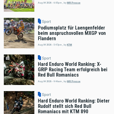
Aug 04 2026 - 6:05pm
,
by
MR Presse
Sport
Podiumsplatz für Laengenfelder
beim anspruchsvollen MXGP von
Flandern
Aug 04 2026 - 5:47pm
,
by
KTM
Sport
Hard Enduro World Ranking: X-
GRIP Racing Team erfolgreich bei
Red Bull Romaniacs
Aug 04 2026 - 9:46am
,
by
MR Presse
Sport
Hard Enduro World Ranking: Dieter
Rudolf stellt sich Red Bull
Romaniacs mit KTM 890