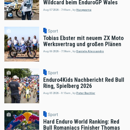
Wildcard beim EnduroGP Wales
Aug 07 2026 - 7:49am
,
by
Husqvarna
Sport
Tobias Ebster mit neuem ZX Moto
Werksvertrag und großen Plänen
Aug 06 2026 - 7:58am
,
by
Daniele Alessandro
Sport
Enduro4Kids Nachbericht Red Bull
Ring, Spielberg 2026
Aug 05 2026 - 9:15am
,
by
Peter Bachler
Sport
Hard Enduro World Ranking: Red
Bull Romaniacs Finisher Thomas