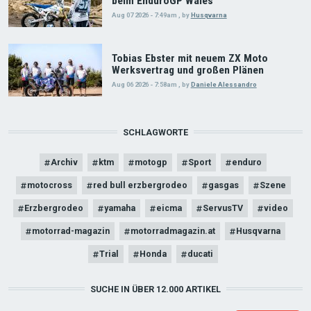
beim EnduroGP Wales
Aug 07 2026 - 7:49am
,
by
Husqvarna
Tobias Ebster mit neuem ZX Moto
Werksvertrag und großen Plänen
Aug 06 2026 - 7:58am
,
by
Daniele Alessandro
SCHLAGWORTE
Archiv
ktm
motogp
Sport
enduro
motocross
red bull erzbergrodeo
gasgas
Szene
Erzbergrodeo
yamaha
eicma
ServusTV
video
motorrad-magazin
motorradmagazin.at
Husqvarna
Trial
Honda
ducati
SUCHE IN ÜBER 12.000 ARTIKEL