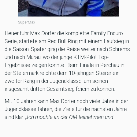
SuperMax
Heuer fuhr Max Dorfer die komplette Family Enduro
Serie, startete am Red Bull Ring mit einem Laufsieg in
die Saison. Später ging die Reise weiter nach Schrems
und nach Murau, wo der junge KTM-Pilot Top-
Ergebnisse zeigen konnte. Beim Finale in Perchau in
der Steiermark reichte dem 10-jährigen Steirer ein
zweiter Rang in der Jugendklasse, um seinen
insgesamt dritten Gesamtsieg feiern zu können.
Mit 10 Jahren kann Max Dorfer noch viele Jahre in der
Jugendklasse fahren, die Ziele für die nächsten Jahre
sind klar:
„Ich möchte an der ÖM teilnehmen und
natürlich ist die Enduro-Europameisterschaft mein
großes Ziel“
, lächelt der junge Steirer, der aufgrund