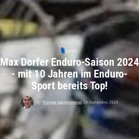
Sport
Max Dorfer Enduro-Saison 2024
- mit 10 Jahren im Enduro-
Sport bereits Top!
By
Thomas Katzensteiner
,
23 September, 2024