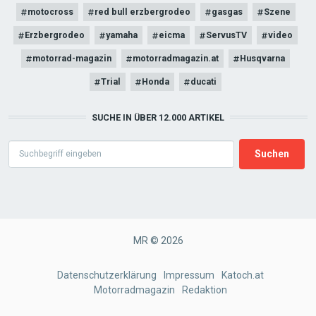
motocross
red bull erzbergrodeo
gasgas
Szene
Erzbergrodeo
yamaha
eicma
ServusTV
video
motorrad-magazin
motorradmagazin.at
Husqvarna
Trial
Honda
ducati
SUCHE IN ÜBER 12.000 ARTIKEL
Search
MR © 2026
FOOTER
Datenschutzerklärung
Impressum
Katoch.at
Motorradmagazin
Redaktion