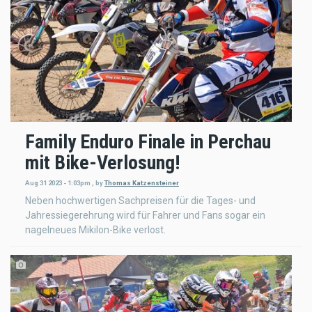
Family Enduro Finale in Perchau
mit Bike-Verlosung!
Aug 31 2023 - 1:03pm
,
by
Thomas Katzensteiner
Neben hochwertigen Sachpreisen für die Tages- und
Jahressiegerehrung wird für Fahrer und Fans sogar ein
nagelneues Mikilon-Bike verlost.