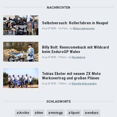
NACHRICHTEN
Selbstversuch: Rollerfahren in Neapel
Aug 07 2026 - 10:07am
,
by
Motorradreporter
Billy Bolt: Renncomeback mit Wildcard
beim EnduroGP Wales
Aug 07 2026 - 7:49am
,
by
Husqvarna
Tobias Ebster mit neuem ZX Moto
Werksvertrag und großen Plänen
Aug 06 2026 - 7:58am
,
by
Daniele Alessandro
SCHLAGWORTE
Archiv
ktm
motogp
Sport
enduro