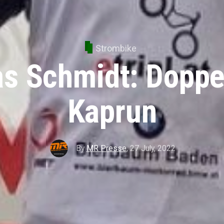
Strombike
s Schmidt: Doppe
Kaprun
By
MR Presse
,
27 July, 2022