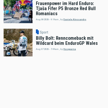
Frauenpower im Hard Enduro:
Tjaša Fifer P5 Bronze Red Bull
Romaniacs
Aug 08 2026 - 9:19am
,
by
Daniele Alessandro
Sport
Billy Bolt: Renncomeback mit
Wildcard beim EnduroGP Wales
Aug 07 2026 - 7:49am
,
by
Husqvarna
Sport
Tobias Ebster mit neuem ZX Moto
Werksvertrag und großen Plänen
Aug 06 2026 - 7:58am
,
by
Daniele Alessandro
Sport
Enduro4Kids Nachbericht Red Bull