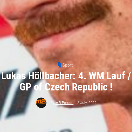
Sport
Lukas Höllbacher: 4. WM Lauf /
GP of Czech Republic !
By
MR Presse
,
12 July, 2022