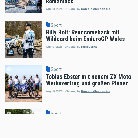
Romaniacs
Aug 08 2026 - 9:19am
,
by
Daniele Alessandro
Sport
Billy Bolt: Renncomeback mit
Wildcard beim EnduroGP Wales
Aug 07 2026 - 7:49am
,
by
Husqvarna
Sport
Tobias Ebster mit neuem ZX Moto
Werksvertrag und großen Plänen
Aug 06 2026 - 7:58am
,
by
Daniele Alessandro
Sport
Enduro4Kids Nachbericht Red Bull
Ring, Spielberg 2026
Aug 05 2026 - 9:15am
,
by
Peter Bachler