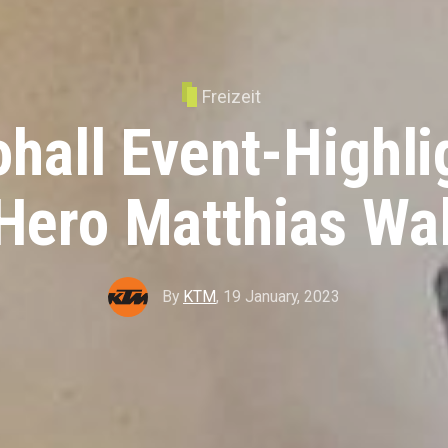
Freizeit
all Event-Highli
Hero Matthias Wa
By
KTM
,
19 January, 2023