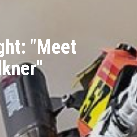
ght: "Meet
lkner"