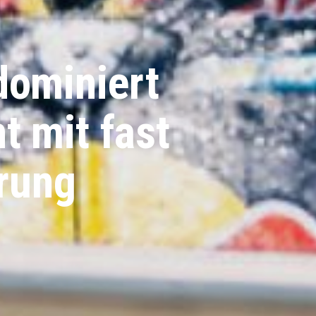
dominiert
t mit fast
rung