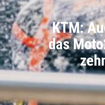
KTM: Aug
das Moto2
zeh