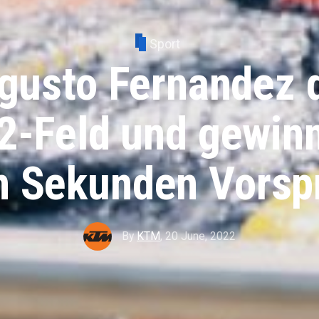
Sport
usto Fernandez 
-Feld und gewinn
n Sekunden Vorsp
By
KTM
,
20 June, 2022