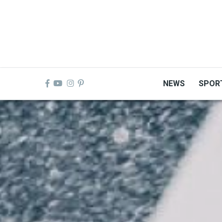
Skip
to
main
content
NEWS
SPOR