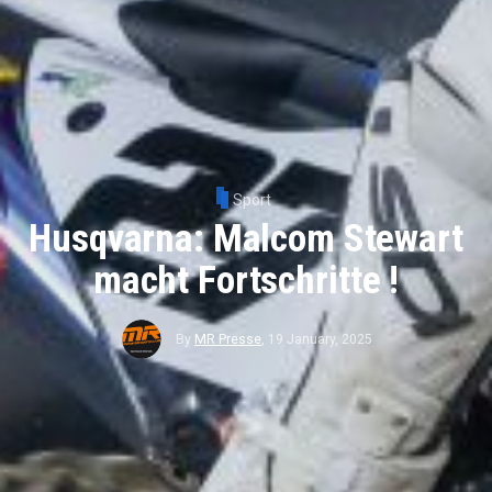
Sport
Husqvarna: Malcom Stewart
macht Fortschritte !
By
MR Presse
,
19 January, 2025