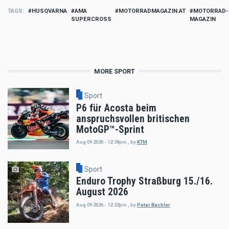
TAGS
HUSQVARNA
AMA
MOTORRADMAGAZIN.AT
MOTORRAD-
SUPERCROSS
MAGAZIN
MORE SPORT
Sport
P6 für Acosta beim
anspruchsvollen britischen
MotoGP™-Sprint
Aug 09 2026 - 12:38pm
,
by
KTM
Sport
Enduro Trophy Straßburg 15./16.
August 2026
Aug 09 2026 - 12:22pm
,
by
Peter Bachler