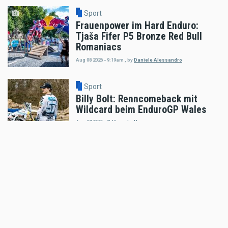
Sport
Frauenpower im Hard Enduro:
Tjaša Fifer P5 Bronze Red Bull
Romaniacs
Aug 08 2026 - 9:19am
,
by
Daniele Alessandro
Sport
Billy Bolt: Renncomeback mit
Wildcard beim EnduroGP Wales
Aug 07 2026 - 7:49am
,
by
Husqvarna
Sport
Tobias Ebster mit neuem ZX Moto
Werksvertrag und großen Plänen
Aug 06 2026 - 7:58am
,
by
Daniele Alessandro