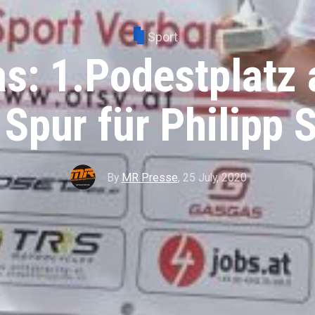
Sport
s: 1.Podestplatz 
 Spur für Philipp 
By
MR Presse
,
25 July, 2020