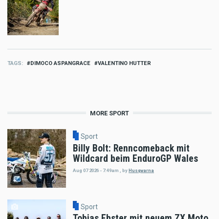
TAGS
DIMOCO ASPANGRACE
VALENTINO HUTTER
MORE SPORT
Sport
Billy Bolt: Renncomeback mit
Wildcard beim EnduroGP Wales
Aug 07 2026 - 7:49am
,
by
Husqvarna
Sport
Tobias Ebster mit neuem ZX Moto