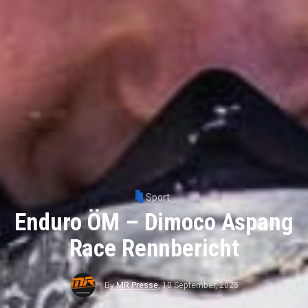
Sport
Enduro ÖM – Dimoco Aspang
Race Rennbericht
By
MR Presse
,
10 September, 2025