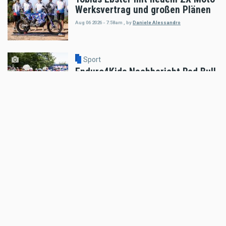
Werksvertrag und großen Plänen
Aug 06 2026 - 7:58am
,
by
Daniele Alessandro
Sport
Enduro4Kids Nachbericht Red Bull
Ring, Spielberg 2026
Aug 05 2026 - 9:15am
,
by
Peter Bachler
Sport
Hard Enduro World Ranking: Red
Bull Romaniacs Finisher Thomas
Bruckner
Aug 05 2026 - 8:41am
,
by
Daniele Alessandro
Sport
Hard Enduro World Ranking: