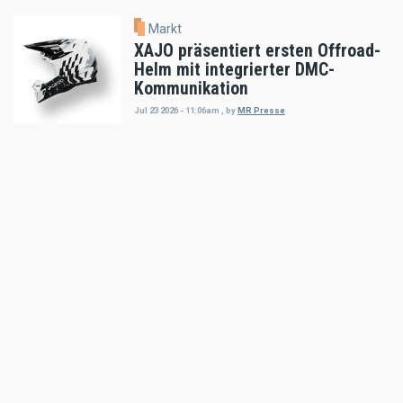
Markt
XAJO präsentiert ersten Offroad-
Helm mit integrierter DMC-
Kommunikation
Jul 23 2026 - 11:06am
,
by
MR Presse
Markt
auner Red Bull Romaniacs Setup-
Guide
Jul 18 2026 - 5:52pm
,
by
MR Presse
Markt
Klim Motorradbekleidung: THE
HEAT IS ON!
Jul 16 2026 - 8:52am
,
by
MR Presse