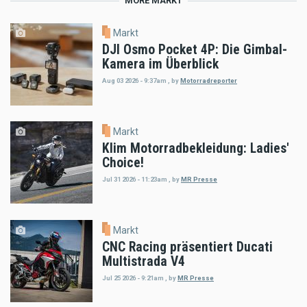
MORE MARKT
Markt
DJI Osmo Pocket 4P: Die Gimbal-
Kamera im Überblick
Aug 03 2026 - 9:37am
,
by
Motorradreporter
Markt
Klim Motorradbekleidung: Ladies'
Choice!
Jul 31 2026 - 11:23am
,
by
MR Presse
Markt
CNC Racing präsentiert Ducati
Multistrada V4
Jul 25 2026 - 9:21am
,
by
MR Presse